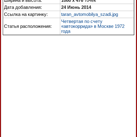
Ширина и высота:
1080 x 476
точек
Дата добавления:
24 Июнь 2014
Ссылка на картинку:
taran_avtomobilya_szadi.jpg
Четвертая по счету
Статья расположения:
«автокоррида» в Москве 1972
года