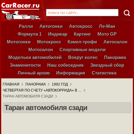
Ралли
Автогонки
Автокросс
Ле-Ман
Формула 1
Индикар
Картинг
Мото GP
Мотогонки
Мотокросс
Кэмел-трофи
Автосалон
Мотосалон
Спортивные модели
Модельки автомобилей
Вокруг колес
Панорама
Знаменитости
Наш собеседник
Звездный сбор
Личный архив
Информация
Статистика
ГЛАВНАЯ
ПАНОРАМА
1992 ГОД
ЧЕТВЕРТАЯ ПО СЧЕТУ «АВТОКОРРИДА» В …
ТАРАН АВТОМОБИЛЯ СЗАДИ
Таран автомобиля сзади