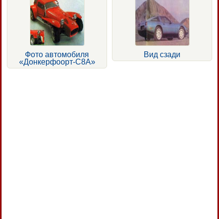
Фото автомобиля
Вид сзади
«Донкерфоорт-С8А»