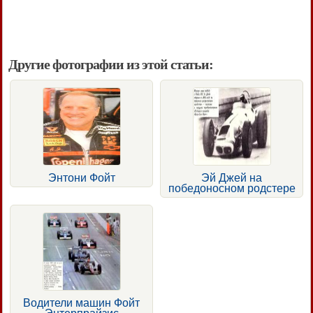
Другие фотографии из этой статьи:
Энтони Фойт
Эй Джей на
победоносном родстере
Водители машин Фойт