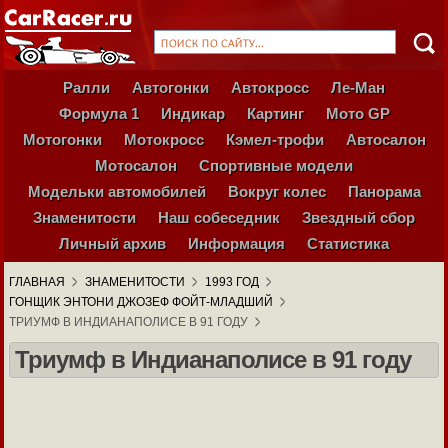
Ралли
Автогонки
Автокросс
Ле-Ман
Формула 1
Индикар
Картинг
Мото GP
Мотогонки
Мотокросс
Кэмел-трофи
Автосалон
Мотосалон
Спортивные модели
Модельки автомобилей
Вокруг колес
Панорама
Знаменитости
Наш собеседник
Звездный сбор
Личный архив
Информация
Статистика
ГЛАВНАЯ
ЗНАМЕНИТОСТИ
1993 ГОД
ГОНЩИК ЭНТОНИ ДЖОЗЕФ ФОЙТ-МЛАДШИЙ
ТРИУМФ В ИНДИАНАПОЛИСЕ В 91 ГОДУ
Триумф в Индианаполисе в 91 году