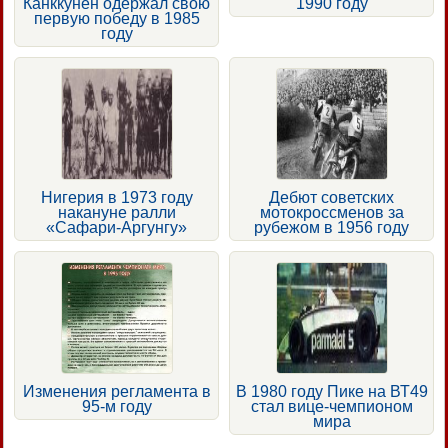
Канккунен одержал свою
1990 году
первую победу в 1985
году
Нигерия в 1973 году
Дебют советских
накануне ралли
мотокроссменов за
«Сафари-Аргунгу»
рубежом в 1956 году
Изменения регламента в
В 1980 году Пике на ВТ49
95-м году
стал вице-чемпионом
мира