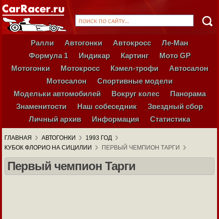
Ралли
Автогонки
Автокросс
Ле-Ман
Формула 1
Индикар
Картинг
Мото GP
Мотогонки
Мотокросс
Кэмел-трофи
Автосалон
Мотосалон
Спортивные модели
Модельки автомобилей
Вокруг колес
Панорама
Знаменитости
Наш собеседник
Звездный сбор
Личный архив
Информация
Статистика
ГЛАВНАЯ
АВТОГОНКИ
1993 ГОД
КУБОК ФЛОРИО НА СИЦИЛИИ
ПЕРВЫЙ ЧЕМПИОН ТАРГИ
Первый чемпион Тарги