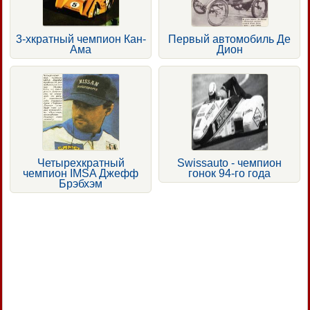
3-хкратный чемпион Кан-
Первый автомобиль Де
Ама
Дион
Четырехкратный
Swissauto - чемпион
чемпион IMSA Джефф
гонок 94-го года
Брэбхэм