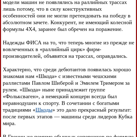
модели машин не появлялись на раллийных трассах
лишь потому, что в силу конструктивных
особенностей они не могли претендовать на победу в
абсолютном зачете. Конкурент, не имеющий колесной
формулы 4X4, заранее был обречен на поражение.
Надежды ФИСА на то, что теперь многие из прежде не
вовлеченных в «раллийный цирк» фирм-
производителей, объявятся на трассах, оправдались.
Характерно, что среди дебютантов появилась хорошо
знакомая нам «Шкода» с известными чешскими
раллистами Павлом Шиберой и Эмилем Тримером за
рулем. «Шкода» ныне принадлежит группе
«Фольксваген», а немецкий концерн всегда был
неравнодушен к спорту. В сочетании с богатыми
традициями «
Шкоды
» это дало прекрасный результат:
после первых этапов — машины среди лидеров Кубка
мира.
В Греции же помимо обычных соперников по формуле