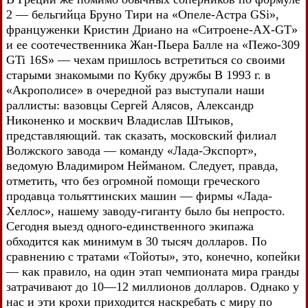
2 — бельгийца Бруно Тири на «Опеле-Астра GSi»,
француженки Кристин Дриано на «Ситроене-AX-GT»
и ее соотечественника Жан-Пьера Балле на «Пежо-309
GTi 16S» — чехам пришлось встретиться со своими
старыми знакомыми по Кубку дружбы В 1993 г. в
«Акрополисе» в очередной раз выступали наши
раллисты: вазовцы Сергей Алясов, Александр
Никоненко и москвич Владислав Штыков,
представляющий. так сказать, московский филиал
Волжского завода — команду «Лада-Экспорт»,
ведомую Владимиром Нейманом. Следует, правда,
отметить, что без огромной помощи греческого
продавца тольяттинских машин — фирмы «Лада-
Хеллос», нашему заводу-гиганту было бы непросто.
Сегодня выезд одного-единственного экипажа
обходится как минимум в 30 тысяч долларов. По
сравнению с тратами «Тойоты», это, конечно, копейки
— как правило, на один этап чемпионата мира гранды
затрачивают до 10—12 миллионов долларов. Однако у
нас и эти крохи приходится наскребать с миру по