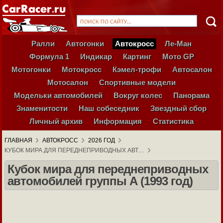
Ралли
Автогонки
Автокросс
Ле-Ман
Формула 1
Индикар
Картинг
Мото GP
Мотогонки
Мотокросс
Кэмел-трофи
Автосалон
Мотосалон
Спортивные модели
Модельки автомобилей
Вокруг колес
Панорама
Знаменитости
Наш собеседник
Звездный сбор
Личный архив
Информация
Статистика
ГЛАВНАЯ
АВТОКРОСС
2026 ГОД
КУБОК МИРА ДЛЯ ПЕРЕДНЕПРИВОДНЫХ АВТ…
Кубок мира для переднеприводных
автомобилей группы А (1993 год)