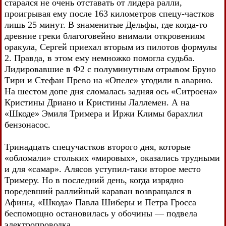
старался не очень отставать от лидера ралли,
проигрывая ему после 163 километров спецу-частков
лишь 25 минут. В знаменитые Дельфы, где когда-то
древние греки благоговейно внимали откровениям
оракула, Сергей приехал вторым из пилотов формулы
2. Правда, в этом ему немножко помогла судьба.
Лидировавшие в Ф2 с полуминутным отрывом Бруно
Тири и Стефан Прево на «Опеле» угодили в аварию.
На шестом допе дня сломалась задняя ось «Ситроена»
Кристины Дриано и Кристины Лаллемен. А на
«Шкоде» Эмиля Тримера и Иржи Климы барахлил
бензонасос.
Тринадцать спецучастков второго дня, которые
«обломали» стольких «мировых», оказались трудными
и для «самар». Алясов уступил-таки второе место
Тримеру. Но в последний день, когда изрядно
поредевший раллийный караван возвращался в
Афины, «Шкода» Павла Шиберы и Петра Гросса
беспомощно остановилась у обочины — подвела
электропроводка.