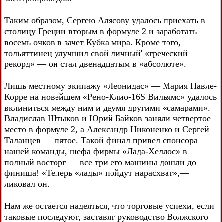
Таким образом, Сергею Алясову удалось приехать в
столицу Греции вторым в формуле 2 и заработать
восемь очков в зачет Кубка мира. Кроме того,
тольяттинец улучшил свой личный' «греческий
рекорд» — он стал двенадцатым в «абсолюте».
Лишь местному экипажу «Леонидас» — Мария Павле-
Корре на новейшем «Рено-Клио-16S Вильямс» удалось
вклиниться между ним и двумя другими «самарами».
Владислав Штыков и Юрий Байков заняли четвертое
место в формуле 2, а Александр Никоненко и Сергей
Таланцев — пятое. Такой финал привел спонсора
нашей команды, шефа фирмы «Лада-Хеллос» в
полный восторг — все три его машины дошли до
финиша! «Теперь «лады» пойдут нарасхват»,—
ликовал он.
Нам же остается надеяться, что торговые успехи, если
таковые последуют, заставят руководство Волжского