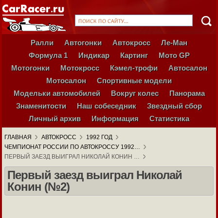
Ралли
Автогонки
Автокросс
Ле-Ман
Формула 1
Индикар
Картинг
Мото GP
Мотогонки
Мотокросс
Кэмел-трофи
Автосалон
Мотосалон
Спортивные модели
Модельки автомобилей
Вокруг колес
Панорама
Знаменитости
Наш собеседник
Звездный сбор
Личный архив
Информация
Статистика
ГЛАВНАЯ
АВТОКРОСС
1992 ГОД
ЧЕМПИОНАТ РОССИИ ПО АВТОКРОССУ 1992…
ПЕРВЫЙ ЗАЕЗД ВЫИГРАЛ НИКОЛАЙ КОНИН …
Первый заезд выиграл Николай
Конин (№2)