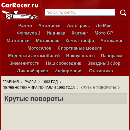
Ралли
Автогонки
Автокросс
Ле-Ман
Формула 1
Индикар
Картинг
Мото GP
Мотогонки
Мотокросс
Кэмел-трофи
Автосалон
Мотосалон
Спортивные модели
Модельки автомобилей
Вокруг колес
Панорама
Знаменитости
Наш собеседник
Звездный сбор
Личный архив
Информация
Статистика
ГЛАВНАЯ
РАЛЛИ
1993 ГОД
ПЕРВЕНСТВО МИРА ПО РАЛЛИ 1993 ГОДА
КРУТЫЕ ПОВОРОТЫ
Крутые повороты