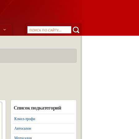
ы
Список подкатегорий
Кэмел-трофи
Автосалон
Мотосалон