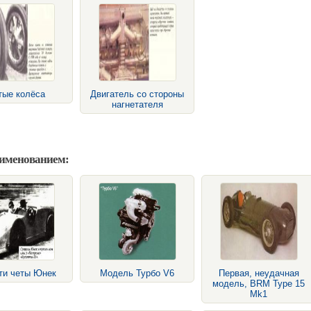
тые колёса
Двигатель со стороны
нагнетателя
аименованием:
ти четы Юнек
Модель Турбо V6
Первая, неудачная
модель, BRM Type 15
Mk1