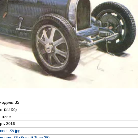
модель 35
т (38 Кб)
точек
рь 2016
odel_35.jpg
одель 35 (Bugatti Type 35)