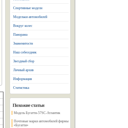
Спортивные модели
Модельки автомобилей
Вокруг колес
Панорама
Знаменитости
Наш собеседник
Звездный сбор
Личный архив
Информация
Статистика
Похожие статьи
Модель Бугатти-57SC-Атлантик
Почтовые марки автомобилей фирмы
«Бугатти»