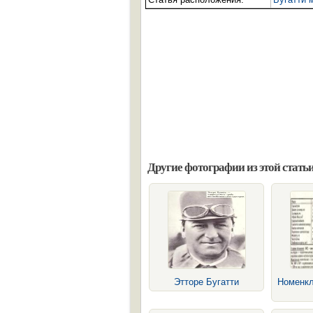
Другие фотографии из этой статьи
Этторе Бугатти
Номенкл