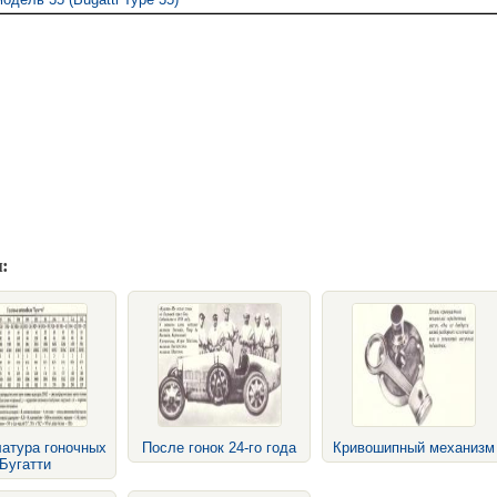
:
атура гоночных
После гонок 24-го года
Кривошипный механизм
Бугатти