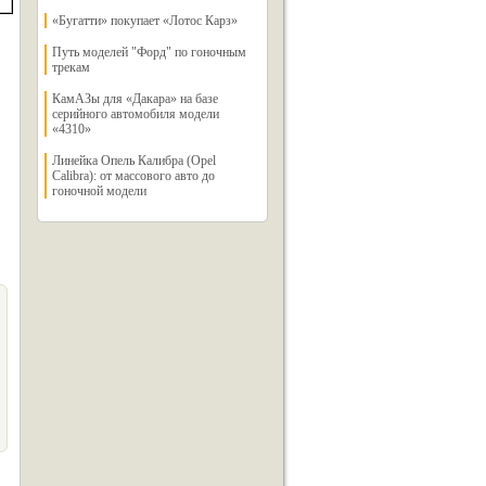
«Бугатти» покупает «Лотос Карз»
Путь моделей "Форд" по гоночным
трекам
КамАЗы для «Дакара» на базе
серийного автомобиля модели
«4310»
Линейка Опель Калибра (Opel
Calibra): от массового авто до
гоночной модели