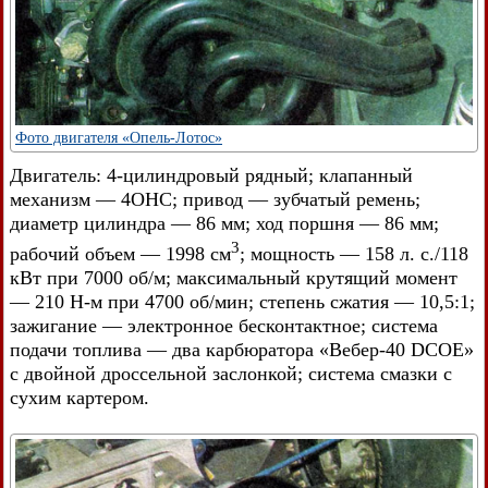
Фото двигателя «Опель-Лотос»
Двигатель: 4-цилиндровый рядный; клапанный
механизм — 4OHC; привод — зубчатый ремень;
диаметр цилиндра — 86 мм; ход поршня — 86 мм;
3
рабочий объем — 1998 см
; мощность — 158 л. с./118
кВт при 7000 об/м; максимальный крутящий момент
— 210 Н-м при 4700 об/мин; степень сжатия — 10,5:1;
зажигание — электронное бесконтактное; система
подачи топлива — два карбюратора «Вебер-40 DCOE»
с двойной дроссельной заслонкой; система смазки с
сухим картером.