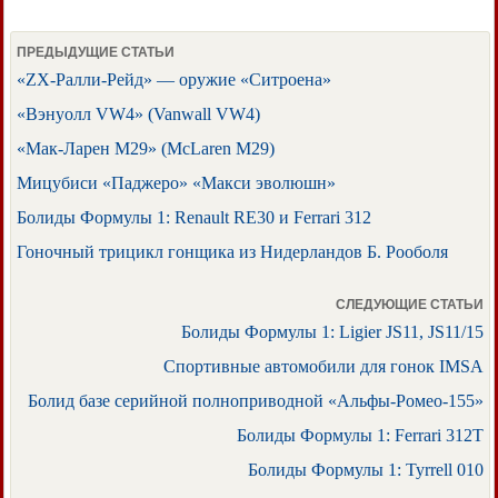
ПРЕДЫДУЩИЕ СТАТЬИ
«ZX-Ралли-Рейд» — оружие «Ситроена»
«Вэнуолл VW4» (Vanwall VW4)
«Мак-Ларен M29» (McLaren М29)
Мицубиси «Паджеро» «Макси эволюшн»
Болиды Формулы 1: Renault RE30 и Ferrari 312
Гоночный трицикл гонщика из Нидерландов Б. Рооболя
СЛЕДУЮЩИЕ СТАТЬИ
Болиды Формулы 1: Ligier JS11, JS11/15
Спортивные автомобили для гонок IMSA
Болид базе серийной полноприводной «Альфы-Ромео-155»
Болиды Формулы 1: Ferrari 312T
Болиды Формулы 1: Tyrrell 010