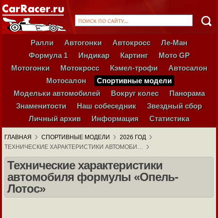
Ралли
Автогонки
Автокросс
Ле-Ман
Формула 1
Индикар
Картинг
Мото GP
Мотогонки
Мотокросс
Кэмел-трофи
Автосалон
Мотосалон
Спортивные модели
Модельки автомобилей
Вокруг колес
Панорама
Знаменитости
Наш собеседник
Звездный сбор
Личный архив
Информация
Статистика
ГЛАВНАЯ
СПОРТИВНЫЕ МОДЕЛИ
2026 ГОД
ТЕХНИЧЕСКИЕ ХАРАКТЕРИСТИКИ АВТОМОБИ…
Технические характеристики
автомобиля формулы «Опель-
Лотос»