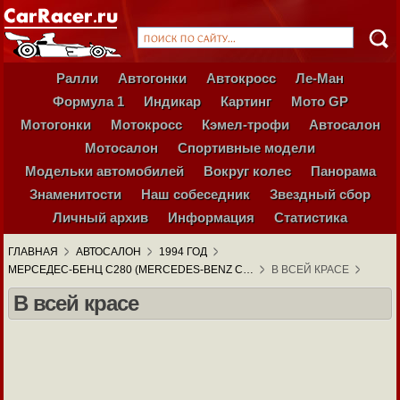
Ралли
Автогонки
Автокросс
Ле-Ман
Формула 1
Индикар
Картинг
Мото GP
Мотогонки
Мотокросс
Кэмел-трофи
Автосалон
Мотосалон
Спортивные модели
Модельки автомобилей
Вокруг колес
Панорама
Знаменитости
Наш собеседник
Звездный сбор
Личный архив
Информация
Статистика
ГЛАВНАЯ
АВТОСАЛОН
1994 ГОД
МЕРСЕДЕС-БЕНЦ С280 (MERCEDES-BENZ C…
В ВСЕЙ КРАСЕ
В всей красе