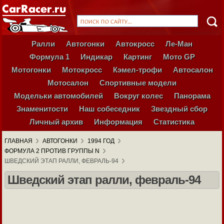
Ралли
Автогонки
Автокросс
Ле-Ман
Формула 1
Индикар
Картинг
Мото GP
Мотогонки
Мотокросс
Кэмел-трофи
Автосалон
Мотосалон
Спортивные модели
Модельки автомобилей
Вокруг колес
Панорама
Знаменитости
Наш собеседник
Звездный сбор
Личный архив
Информация
Статистика
ГЛАВНАЯ
АВТОГОНКИ
1994 ГОД
ФОРМУЛА 2 ПРОТИВ ГРУППЫ N
ШВЕДСКИЙ ЭТАП РАЛЛИ, ФЕВРАЛЬ-94
Шведский этап ралли, февраль-94