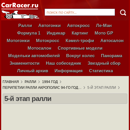
Ралли
Автогонки
Автокросс
Ле-Ман
Формула 1
Индикар
Картинг
Мото GP
Мотогонки
Мотокросс
Кэмел-трофи
Автосалон
Мотосалон
Спортивные модели
Модельки автомобилей
Вокруг колес
Панорама
Знаменитости
Наш собеседник
Звездный сбор
Личный архив
Информация
Статистика
ГЛАВНАЯ
РАЛЛИ
1994 ГОД
ПЕРИПЕТИИ РАЛЛИ АКРОПОЛИС 94-ГО ГОД…
5-Й ЭТАП РАЛЛИ
5-й этап ралли