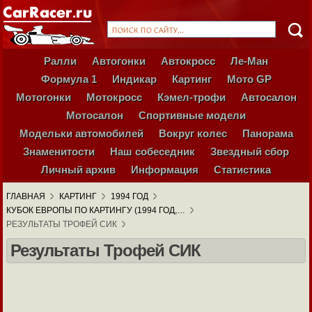
Ралли
Автогонки
Автокросс
Ле-Ман
Формула 1
Индикар
Картинг
Мото GP
Мотогонки
Мотокросс
Кэмел-трофи
Автосалон
Мотосалон
Спортивные модели
Модельки автомобилей
Вокруг колес
Панорама
Знаменитости
Наш собеседник
Звездный сбор
Личный архив
Информация
Статистика
ГЛАВНАЯ
КАРТИНГ
1994 ГОД
КУБОК ЕВРОПЫ ПО КАРТИНГУ (1994 ГОД,…
РЕЗУЛЬТАТЫ ТРОФЕЙ СИК
Результаты Трофей СИК