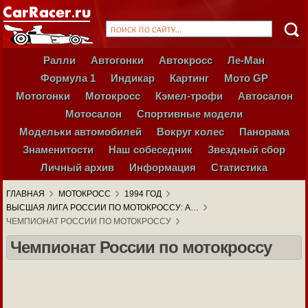
Ралли
Автогонки
Автокросс
Ле-Ман
Формула 1
Индикар
Картинг
Мото GP
Мотогонки
Мотокросс
Кэмел-трофи
Автосалон
Мотосалон
Спортивные модели
Модельки автомобилей
Вокруг колес
Панорама
Знаменитости
Наш собеседник
Звездный сбор
Личный архив
Информация
Статистика
ГЛАВНАЯ
МОТОКРОСС
1994 ГОД
ВЫСШАЯ ЛИГА РОССИИ ПО МОТОКРОССУ: А…
ЧЕМПИОНАТ РОССИИ ПО МОТОКРОССУ
Чемпионат России по мотокроссу