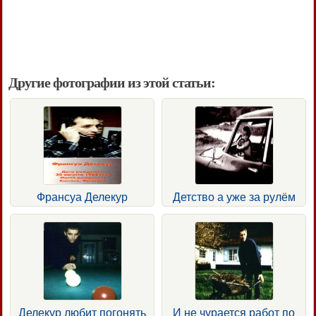
Другие фотографии из этой статьи:
Франсуа Делекур
Детство а уже за рулём
Делекур любит погонять
И не чурается работ по