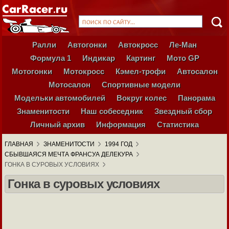
Ралли
Автогонки
Автокросс
Ле-Ман
Формула 1
Индикар
Картинг
Мото GP
Мотогонки
Мотокросс
Кэмел-трофи
Автосалон
Мотосалон
Спортивные модели
Модельки автомобилей
Вокруг колес
Панорама
Знаменитости
Наш собеседник
Звездный сбор
Личный архив
Информация
Статистика
ГЛАВНАЯ
ЗНАМЕНИТОСТИ
1994 ГОД
СБЫВШАЯСЯ МЕЧТА ФРАНСУА ДЕЛЕКУРА
ГОНКА В СУРОВЫХ УСЛОВИЯХ
Гонка в суровых условиях