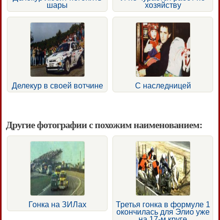
шары
хозяйству
Делекур в своей вотчине
С наследницей
Другие фотографии с похожим наименованием:
Гонка на ЗИЛах
Третья гонка в формуле 1
окончилась для Элио уже
на 17-м круге