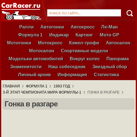
Ралли
Автогонки
Автокросс
Ле-Ман
Формула 1
Индикар
Картинг
Мото GP
Мотогонки
Мотокросс
Кэмел-трофи
Автосалон
Мотосалон
Спортивные модели
Модельки автомобилей
Вокруг колес
Панорама
Знаменитости
Наш собеседник
Звездный сбор
Личный архив
Информация
Статистика
ГЛАВНАЯ
ФОРМУЛА 1
1993 ГОД
3-Й ЭТАП ЧЕМПИОНАТА МИРА ФОРМУЛЫ-1
ГОНКА В РАЗГАРЕ
Гонка в разгаре