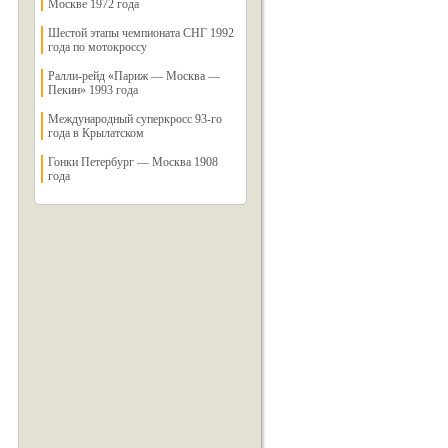
Москве 1972 года
Шестой этапы чемпионата СНГ 1992
года по мотокроссу
Ралли-рейд «Париж — Москва —
Пекин» 1993 года
Международный суперкросс 93-го
года в Крылатском
Гонки Петербург — Москва 1908
года