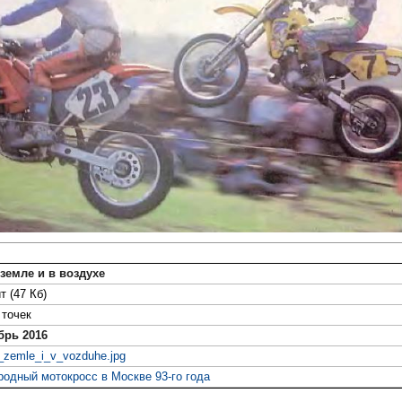
 земле и в воздухе
т (47 Кб)
точек
брь 2016
_zemle_i_v_vozduhe.jpg
одный мотокросс в Москве 93-го года