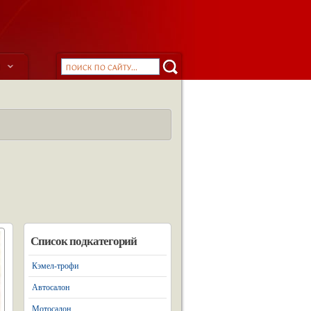
ы
Список подкатегорий
Кэмел-трофи
Автосалон
Мотосалон