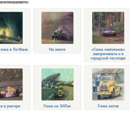
аименованием:
гонка в Ле-Мане
На земле
«Гонка чемпионов»
заворачивала и в
городской лесопарк
ка в разгаре
Гонка на ЗИЛах
Гонка зилов