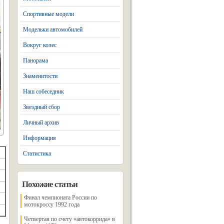
Спортивные модели
Модельки автомобилей
Вокруг колес
Панорама
Знаменитости
Наш собеседник
Звездный сбор
Личный архив
Информация
Статистика
Похожие статьи
Финал чемпионата России по
мотокроссу 1992 года
Четвертая по счету «автокоррида» в