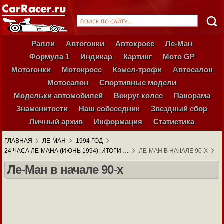
Ралли
Автогонки
Автокросс
Ле-Ман
Формула 1
Индикар
Картинг
Мото GP
Мотогонки
Мотокросс
Кэмел-трофи
Автосалон
Мотосалон
Спортивные модели
Модельки автомобилей
Вокруг колес
Панорама
Знаменитости
Наш собеседник
Звездный сбор
Личный архив
Информация
Статистика
ГЛАВНАЯ
ЛЕ-МАН
1994 ГОД
24 ЧАСА ЛЕ-МАНА (ИЮНЬ 1994): ИТОГИ …
ЛЕ-МАН В НАЧАЛЕ 90-Х
Ле-Ман в начале 90-х