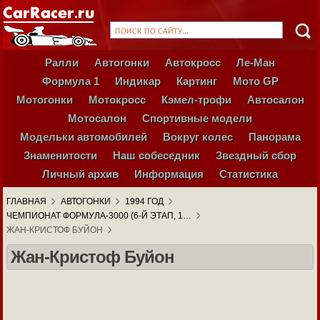
Ралли
Автогонки
Автокросс
Ле-Ман
Формула 1
Индикар
Картинг
Мото GP
Мотогонки
Мотокросс
Кэмел-трофи
Автосалон
Мотосалон
Спортивные модели
Модельки автомобилей
Вокруг колес
Панорама
Знаменитости
Наш собеседник
Звездный сбор
Личный архив
Информация
Статистика
ГЛАВНАЯ
АВТОГОНКИ
1994 ГОД
ЧЕМПИОНАТ ФОРМУЛА-3000 (6-Й ЭТАП, 1…
ЖАН-КРИСТОФ БУЙОН
Жан-Кристоф Буйон