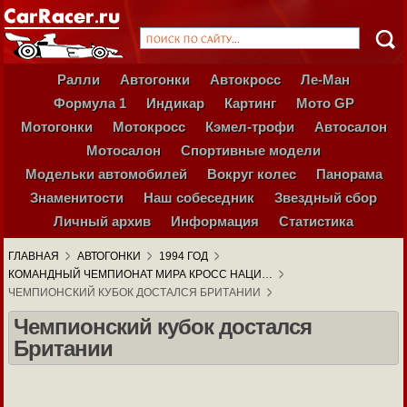
Ралли
Автогонки
Автокросс
Ле-Ман
Формула 1
Индикар
Картинг
Мото GP
Мотогонки
Мотокросс
Кэмел-трофи
Автосалон
Мотосалон
Спортивные модели
Модельки автомобилей
Вокруг колес
Панорама
Знаменитости
Наш собеседник
Звездный сбор
Личный архив
Информация
Статистика
ГЛАВНАЯ
АВТОГОНКИ
1994 ГОД
КОМАНДНЫЙ ЧЕМПИОНАТ МИРА КРОСС НАЦИ…
ЧЕМПИОНСКИЙ КУБОК ДОСТАЛСЯ БРИТАНИИ
Чемпионский кубок достался
Британии