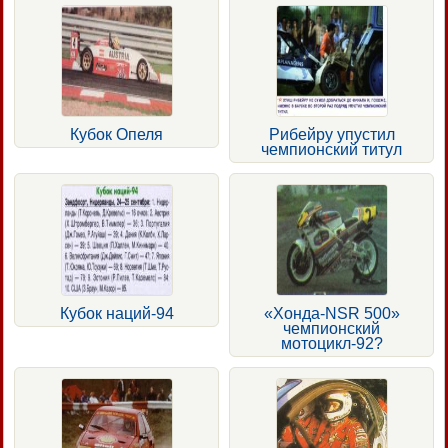
Кубок Опеля
Рибейру упустил
чемпионский титул
Кубок наций-94
«Хонда-NSR 500»
чемпионский
мотоцикл-92?