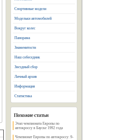
Спортивные модели
Модельки автомобилей
Вокруг колес
Панорама
Знаменитости
Наш собеседник
Звездный сбор
Личный архив
Информация
Статистика
Похожие статьи
Этап чемпионата Европы по
автокроссу в Бауске 1992 года
Чемпионат Европы по автокроссу: 9-