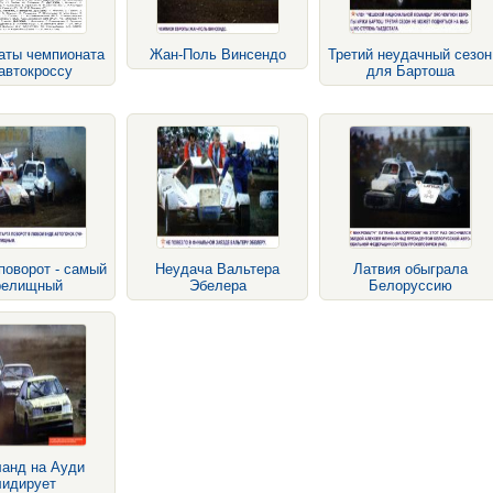
аты чемпионата
Жан-Поль Винсендо
Третий неудачный сезон
автокроссу
для Бартоша
поворот - самый
Неудача Вальтера
Латвия обыграла
релищный
Эбелера
Белоруссию
анд на Ауди
лидирует