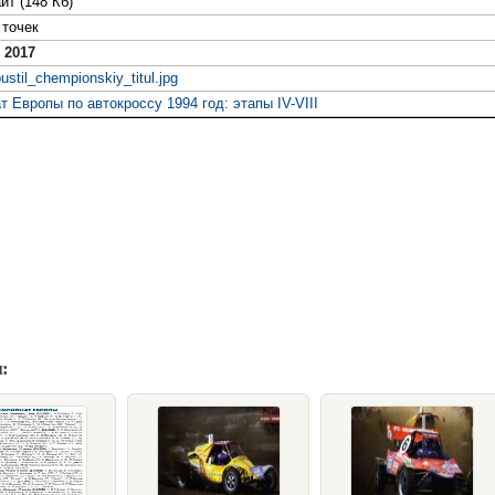
йт (148 Кб)
точек
 2017
ustil_chempionskiy_titul.jpg
 Европы по автокроссу 1994 год: этапы IV-VIII
: