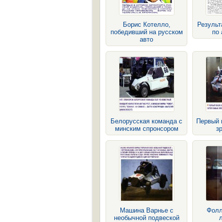
Борис Котелло,
Результ
победивший на русском
по 
авто
Белорусская команда с
Первый 
минским спронсором
з
Машина Варнье с
Фолл
необычной подвеской