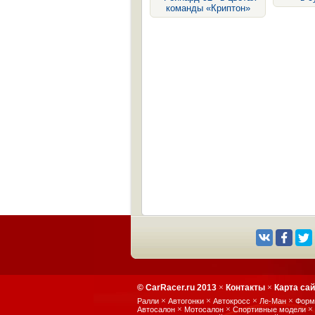
команды «Криптон»
© CarRacer.ru 2013
×
Контакты
×
Карта са
×
×
×
×
Ралли
Автогонки
Автокросс
Ле-Ман
Форм
×
×
×
Автосалон
Мотосалон
Спортивные модели