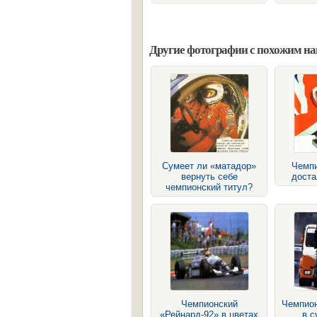
Другие фотографии с похожим н
Сумеет ли «матадор»
Чемпи
вернуть себе
доста
чемпионский титул?
Чемпионский
Чемпио
«Рейнард-92» в цветах
в с