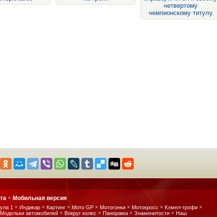
четвертому
чемпионскому титулу
йта
×
Мобильная версия
×
×
×
×
×
×
×
ула 1
Индикар
Картинг
Мото GP
Мотогонки
Мотокросс
Кэмел-трофи
×
×
×
×
Модельки автомобилей
Вокруг колес
Панорама
Знаменитости
Наш