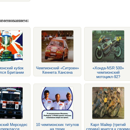
аименованием:
онский кубок
Чемпионский «Ситроен»
«Хонда-NSR 500»
лся Британии
Кеннета Хансена
чемпионский
мотоцикл-92?
нский Мерседес
10 чемпионских титулов
Карл Майер (третий
уперклассе
на троих
справа) мчится к своему