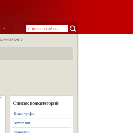
ы
СКИЙ ТИТУЛ
Список подкатегорий
Кэмел-трофи
Автосалон
Мотосалон