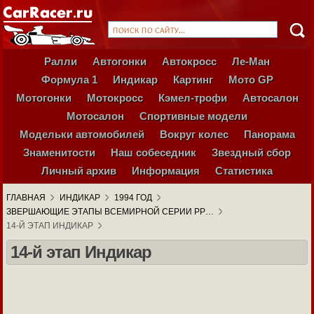
Ралли
Автогонки
Автокросс
Ле-Ман
Формула 1
Индикар
Картинг
Мото GP
Мотогонки
Мотокросс
Кэмел-трофи
Автосалон
Мотосалон
Спортивные модели
Модельки автомобилей
Вокруг колес
Панорама
Знаменитости
Наш собеседник
Звездный сбор
Личный архив
Информация
Статистика
ГЛАВНАЯ
ИНДИКАР
1994 ГОД
ЗВЕРШАЮЩИЕ ЭТАПЫ ВСЕМИРНОЙ СЕРИИ PP…
14-Й ЭТАП ИНДИКАР
14-й этап Индикар