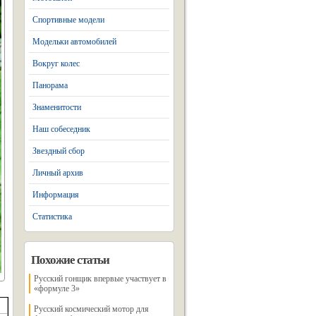
Спортивные модели
Модельки автомобилей
Вокруг колес
Панорама
Знаменитости
Наш собеседник
Звездный сбор
Личный архив
Информация
Статистика
Похожие статьи
Русский гонщик впервые участвует в
«формуле 3»
Русский космический мотор для