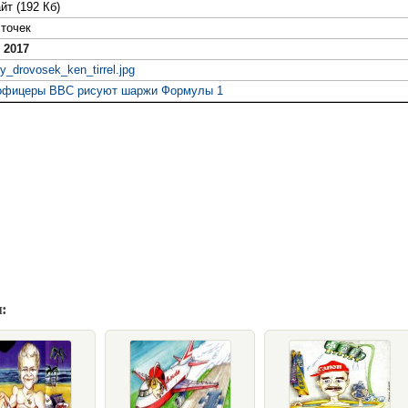
йт (192 Кб)
точек
 2017
yy_drovosek_ken_tirrel.jpg
офицеры ВВС рисуют шаржи Формулы 1
: