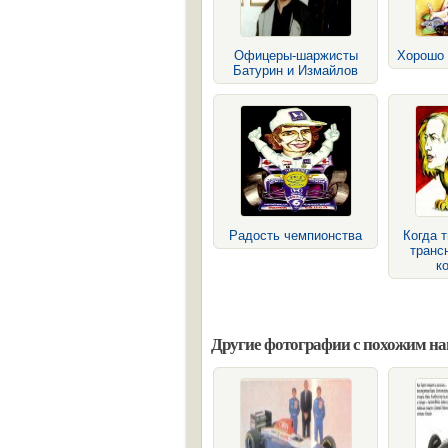
Офицеры-шаржисты
Хорошо 
Батурин и Измайлов
Радость чемпионства
Когда т
транс
к
Другие фотографии с похожим н