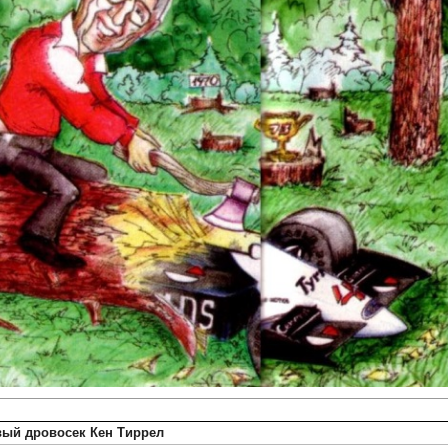
вый дровосек Кен Тиррел