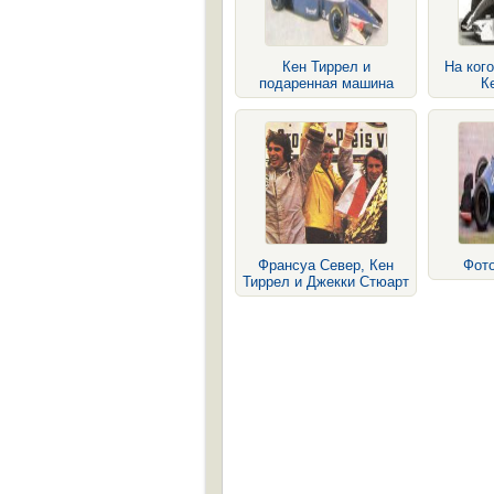
Кен Тиррел и
На кого
подаренная машина
К
Франсуа Север, Кен
Фото
Тиррел и Джекки Стюарт