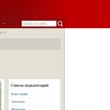
ы
ЕЛ
Список подкатегорий
Кэмел-трофи
Автосалон
Мотосалон