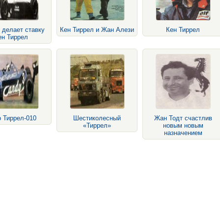
 делает ставку
Кен Тиррел и Жан Алези
Кен Тиррел
ен Тиррел
 Тиррел-010
Шестиколесный
Жан Тодт счастлив
«Тиррел»
новым новым
назначением