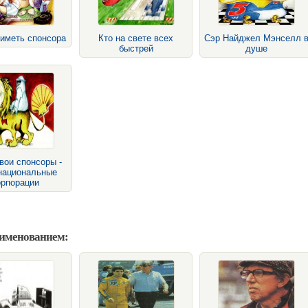
иметь спонсора
Кто на свете всех
Сэр Найджел Мэнселл 
быстрей
душе
вои спонсоры -
национальные
орпорации
аименованием: