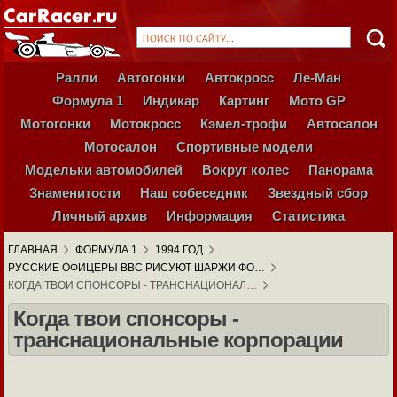
Ралли
Автогонки
Автокросс
Ле-Ман
Формула 1
Индикар
Картинг
Мото GP
Мотогонки
Мотокросс
Кэмел-трофи
Автосалон
Мотосалон
Спортивные модели
Модельки автомобилей
Вокруг колес
Панорама
Знаменитости
Наш собеседник
Звездный сбор
Личный архив
Информация
Статистика
ГЛАВНАЯ
ФОРМУЛА 1
1994 ГОД
РУССКИЕ ОФИЦЕРЫ ВВС РИСУЮТ ШАРЖИ ФО…
КОГДА ТВОИ СПОНСОРЫ - ТРАНСНАЦИОНАЛ…
Когда твои спонсоры -
транснациональные корпорации