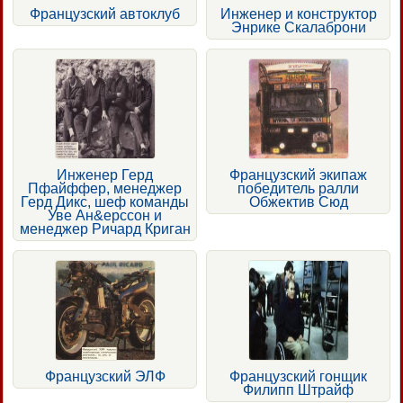
Французский автоклуб
Инженер и конструктор
Энрике Скалаброни
Инженер Герд
Французский экипаж
Пфайффер, менеджер
победитель ралли
Герд Дикс, шеф команды
Обжектив Сюд
Уве Ан&ерссон и
менеджер Ричард Криган
Французский ЭЛФ
Французский гонщик
Филипп Штрайф