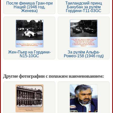
После финиша Гран-при
Таиландский принц
Наций (1946 год,
Банубан за рулём
Женева)
Гордини-T11-03GC
Жен-Пьер на Гордини-
За рулём Альфа-
N15-10GC
Ромео-158 (1946 год)
Другие фотографии с похожим наименованием: