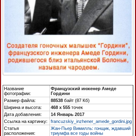
Название
Французский инженер Амеде
фотографии:
Гордини
Размер файла:
88538
байт (87 Кб)
Ширина и высота:
468 x 555
точек
Дата добавления:
14 Январь 2017
Ссылка на картинку:
francuzskiy_inzhener_amede_gordini.jpg
Статья
Жан-Пьер Вимилль: гонщик, ждавший
расположения:
триумфа все годы войны