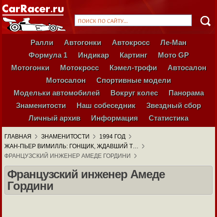
Ралли
Автогонки
Автокросс
Ле-Ман
Формула 1
Индикар
Картинг
Мото GP
Мотогонки
Мотокросс
Кэмел-трофи
Автосалон
Мотосалон
Спортивные модели
Модельки автомобилей
Вокруг колес
Панорама
Знаменитости
Наш собеседник
Звездный сбор
Личный архив
Информация
Статистика
ГЛАВНАЯ
ЗНАМЕНИТОСТИ
1994 ГОД
ЖАН-ПЬЕР ВИМИЛЛЬ: ГОНЩИК, ЖДАВШИЙ Т…
ФРАНЦУЗСКИЙ ИНЖЕНЕР АМЕДЕ ГОРДИНИ
Французский инженер Амеде
Гордини