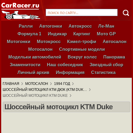
Ралли
Автогонки
Автокросс
Ле-Ман
Формула 1
Индикар
Картинг
Мото GP
Мотогонки
Мотокросс
Кэмел-трофи
Автосалон
Мотосалон
Спортивные модели
Модельки автомобилей
Вокруг колес
Панорама
Знаменитости
Наш собеседник
Звездный сбор
Личный архив
Информация
Статистика
ГЛАВНАЯ
МОТОСАЛОН
1994 ГОД
ШОССЕЙНЫЙ МОТОЦИКЛ КТМ ДЮК (KTM DUK…
ШОССЕЙНЫЙ МОТОЦИКЛ KTM DUKE
Шоссейный мотоцикл KTM Duke