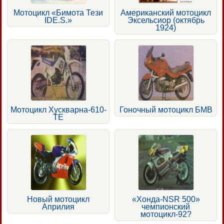
Мотоцикл «Бимота Тези
Американский мотоцикл
IDE.S.»
Эксельсиор (октябрь
1924)
Мотоцикл Хускварна-610-
Гоночный мотоцикл БМВ
ТЕ
Новый мотоцикл
«Хонда-NSR 500»
Априлия
чемпионский
мотоцикл-92?