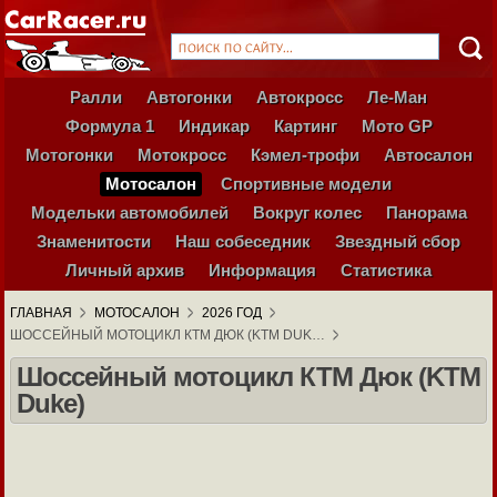
Ралли
Автогонки
Автокросс
Ле-Ман
Формула 1
Индикар
Картинг
Мото GP
Мотогонки
Мотокросс
Кэмел-трофи
Автосалон
Мотосалон
Спортивные модели
Модельки автомобилей
Вокруг колес
Панорама
Знаменитости
Наш собеседник
Звездный сбор
Личный архив
Информация
Статистика
ГЛАВНАЯ
МОТОСАЛОН
2026 ГОД
ШОССЕЙНЫЙ МОТОЦИКЛ КТМ ДЮК (KTM DUK…
Шоссейный мотоцикл КТМ Дюк (KTM
Duke)