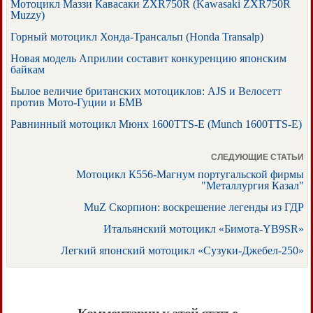
Мотоцикл Маззи Кавасаки ZXR750R (Kawasaki ZXR750R
Muzzy)
Горный мотоцикл Хонда-Трансальп (Honda Transalp)
Новая модель Априлии составит конкуренцию японским
байкам
Былое величие британских мотоциклов: AJS и Велосетт
против Мото-Гуции и БМВ
Равнинный мотоцикл Мюнх 1600TTS-E (Munch 1600TTS-E)
СЛЕДУЮЩИЕ СТАТЬИ
Мотоцикл К556-Магнум португальской фирмы
"Металлургия Казал"
MuZ Скорпион: воскрешение легенды из ГДР
Итальянский мотоцикл «Бимота-YB9SR»
Легкий японский мотоцикл «Сузуки-Джебел-250»