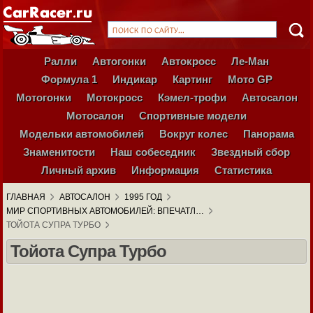
Ралли
Автогонки
Автокросс
Ле-Ман
Формула 1
Индикар
Картинг
Мото GP
Мотогонки
Мотокросс
Кэмел-трофи
Автосалон
Мотосалон
Спортивные модели
Модельки автомобилей
Вокруг колес
Панорама
Знаменитости
Наш собеседник
Звездный сбор
Личный архив
Информация
Статистика
ГЛАВНАЯ
АВТОСАЛОН
1995 ГОД
МИР СПОРТИВНЫХ АВТОМОБИЛЕЙ: ВПЕЧАТЛ…
ТОЙОТА СУПРА ТУРБО
Тойота Супра Турбо