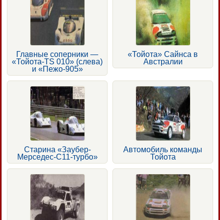
Главные соперники —
«Тойота» Сайнса в
«Тойота-TS 010» (слева)
Австралии
и «Пежо-905»
Старина «Заубер-
Автомобиль команды
Мерседес-С11-турбо»
Тойота