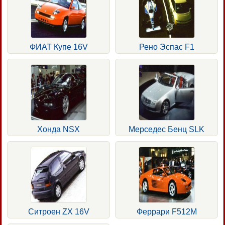
ФИАТ Купе 16V
Рено Эспас F1
Хонда NSX
Мерседес Бенц SLK
Ситроен ZX 16V
Феррари F512M