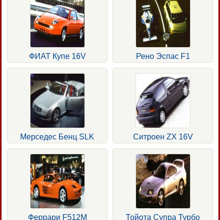
ФИАТ Купе 16V
Рено Эспас F1
Мерседес Бенц SLK
Ситроен ZX 16V
Феррари F512M
Тойота Супра Турбо