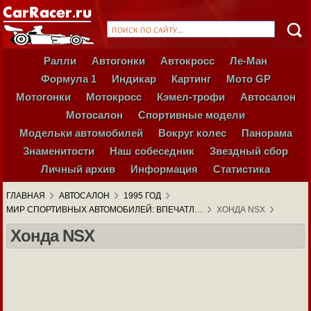
Ралли
Автогонки
Автокросс
Ле-Ман
Формула 1
Индикар
Картинг
Мото GP
Мотогонки
Мотокросс
Кэмел-трофи
Автосалон
Мотосалон
Спортивные модели
Модельки автомобилей
Вокруг колес
Панорама
Знаменитости
Наш собеседник
Звездный сбор
Личный архив
Информация
Статистика
ГЛАВНАЯ
АВТОСАЛОН
1995 ГОД
МИР СПОРТИВНЫХ АВТОМОБИЛЕЙ: ВПЕЧАТЛ…
ХОНДА NSX
Хонда NSX