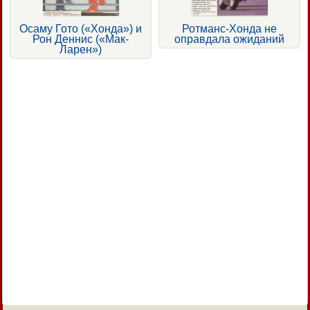
Осаму Гото («Хонда») и
Ротманс-Хонда не
Рон Деннис («Мак-
оправдала ожиданий
Ларен»)