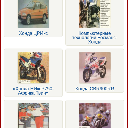
Хонда ЦРИкс
Компьютерные
технологии Росманс-
Хонда
«Хонда-НИксР750-
Хонда CBR900RR
Африка Твин»