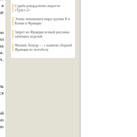
 в
Судьба рекордсмена скорости
«Траст-2»
це
Этапы чемпионата мира группы B в
Кении и Франции
ью
Запрет во Франции всякой рекламы
табачных изделий
ил
Филипп Ленуар — с капитан сборной
ка
Франции по мотоболу
м.
х.
ль
ся
ой
из
ло