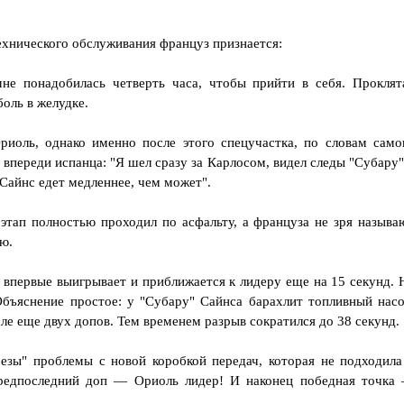
технического обслуживания француз признается:
е понадобилась четверть часа, чтобы прийти в себя. Проклят
боль в желудке.
риоль, однако именно после этого спецучастка, по словам само
 впереди испанца: "Я шел сразу за Карлосом, видел следы "Субару"
 Сайнс едет медленнее, чем может".
 этап полностью проходил по асфальту, а француза не зря называ
ю.
впервые выигрывает и приближается к лидеру еще на 15 секунд. 
бъяснение простое: у "Субару" Сайнса барахлит топливный насо
ле еще двух допов. Тем временем разрыв сократился до 38 секунд.
езы" проблемы с новой коробкой передач, которая не подходила
Предпоследний доп — Ориоль лидер! И наконец победная точка