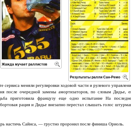
Жажда мучает раллистов
Результаты ралли Сан-Ремо
е сервиса меняли регулировки ходовой части и рулевого управлени
дня после очередной замены амортизаторов, по словам Дидье, е
дьба приготовила французу еще одно испытание На последн
 бортовая рация и Дидье внезапно перестал слышать голос штурма
ерь настичь Сайнса, — грустно проронил после финиша Ориоль.