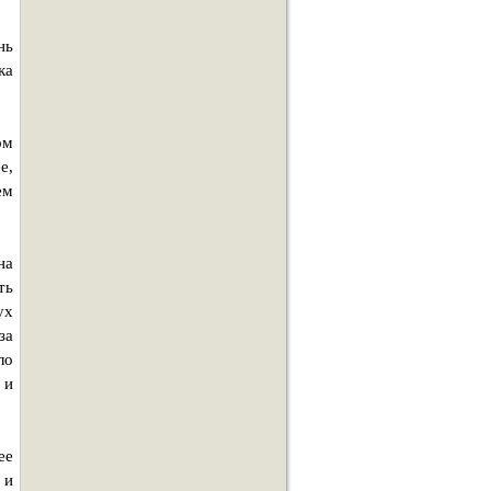
нь
ка
ом
е,
ем
на
ть
ух
за
ло
 и
ее
 и