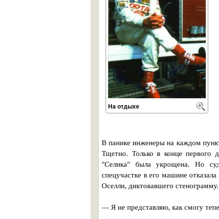
На отдыхе
В панике инженеры на каждом пункт
Тщетно. Только в конце первого 
"Селика" была укрощена. Но су
спецучастке в его машине отказала
Оселли, диктовавшего стенограмму.
— Я не представляю, как смогу теп