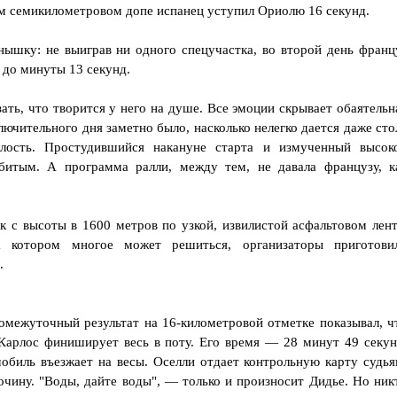
ом семикилометровом допе испанец уступил Ориолю 16 секунд.
нышку: не выиграв ни одного спецучастка, во второй день франц
 до минуты 13 секунд.
зать, что творится у него на душе. Все эмоции скрывает обаятельн
лючительного дня заметно было, насколько нелегко дается даже сто
елость. Простудившийся накануне старта и измученный высок
битым. А программа ралли, между тем, не давала французу, к
 с высоты в 1600 метров по узкой, извилистой асфальтовом лент
 котором многое может решиться, организаторы приготови
.
ромежуточный результат на 16-километровой отметке показывал, ч
 Карлос финиширует весь в поту. Его время — 28 минут 49 секун
биль въезжает на весы. Оселли отдает контрольную карту судья
очину. "Воды, дайте воды", — только и произносит Дидье. Но ник