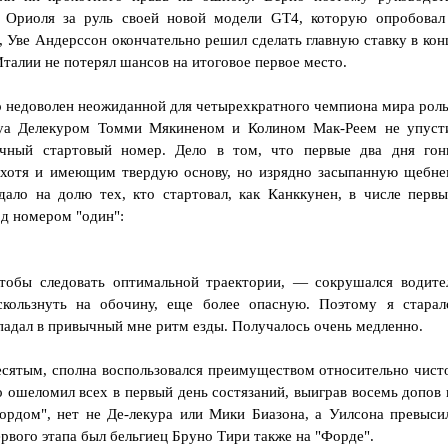
ь Ориоля за руль своей новой модели GT4, которую опробовал
 Уве Андерссон окончательно решил сделать главную ставку в кон
Италии не потерял шансов на итоговое первое место.
то недоволен неожиданной для четырехкратного чемпиона мира рол
нсуа Делекуром Томми Мякиненом и Колином Мак-Реем не упуст
ачный стартовый номер. Дело в том, что первые два дня гон
 хотя и имеющим твердую основу, но изрядно засыпанную щебне
дало на долю тех, кто стартовал, как Канккунен, в числе первы
од номером "один":
обы следовать оптимальной траектории, — сокрушался водите
кользнуть на обочину, еще более опасную. Поэтому я старал
падал в привычный мне ритм езды. Получалось очень медленно.
есятым, сполна воспользовался преимуществом относительно чист
о ошеломил всех в первый день состязаний, выиграв восемь допов 
ордом", нет не Де-лекура или Мики Биазона, а Уилсона превыси
рвого этапа был бельгиец Бруно Тири также на "Форде".