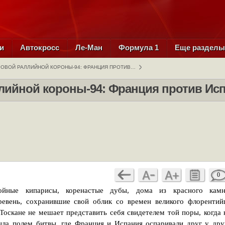
и
Автокросс
Ле-Ман
Формула 1
Еще раздел
РОВОЙ РАЛЛИЙНОЙ КОРОНЫ-94: ФРАНЦИЯ ПРОТИВ…
лийной короны-94: Франция против Ис
0
ойные кипарисы, коренастые дубы, дома из красного камн
ревень, сохранившие свой облик со времен великого флорентий
оскане не мешает представить себя свидетелем той поры, когда 
ла полем битвы, где Франция и Испания оспаривали друг у дру