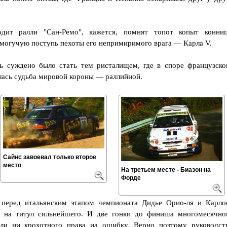
дит ралли "Сан-Ремо", кажется, помнят топот копыт конни
 могучую поступь пехоты его непримиримого врага — Карла V.
ь суждено было стать тем ристалищем, где в споре французско
лась судьба мировой короны — раллийной.
Сайнс завоевал только второе
место
На третьем месте - Биазон на
Форде
 перед итальянским этапом чемпионата Дидье Орио-ля и Карло
 на титул сильнейшего. И две гонки до финиша многомесячно
ли ни крохотного права на ошибку. Верно поэтому руководст