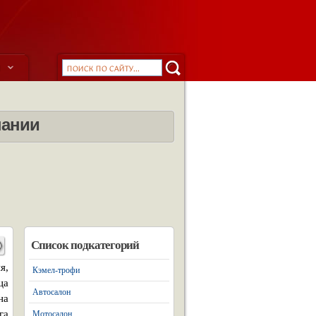
ы
пании
Список подкатегорий
я,
Кэмел-трофи
ца
Автосалон
на
га
Мотосалон