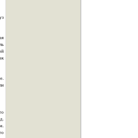
уз
ая
ль
ой
ак
е.
ли
то
д.
м.
то