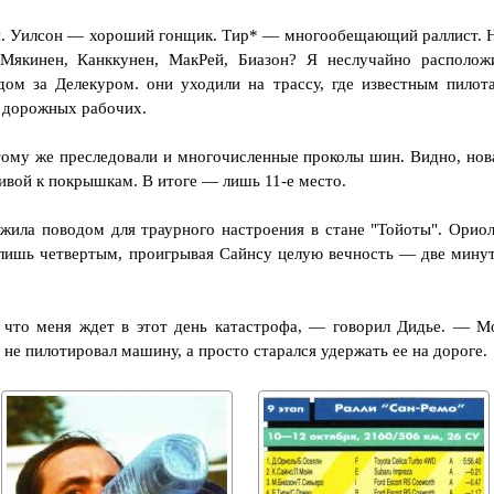
н. Уилсон — хороший гонщик. Тир* — многообещающий раллист. 
 Мякинен, Канккунен, МакРей, Биазон? Я неслучайно располож
дом за Делекуром. они уходили на трассу, где известным пилот
 дорожных рабочих.
 тому же преследовали и многочисленные проколы шин. Видно, нов
ливой к покрышкам. В итоге — лишь 11-е место.
жила поводом для траурного настроения в стане "Тойоты". Ориол
 лишь четвертым, проигрывая Сайнсу целую вечность — две мину
 что меня ждет в этот день катастрофа, — говорил Дидье. — М
 не пилотировал машину, а просто старался удержать ее на дороге.