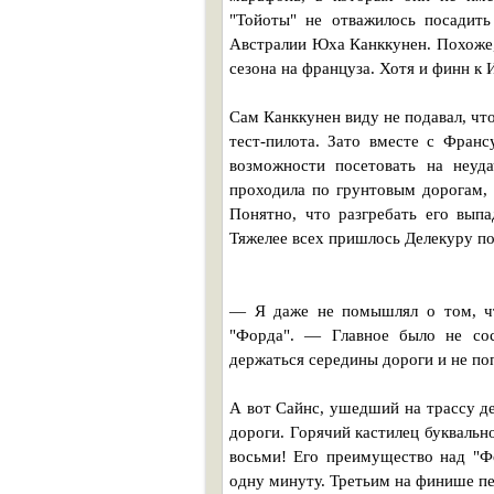
"Тойоты" не отважилось посадит
Австралии Юха Канккунен. Похоже,
сезона на француза. Хотя и финн к 
Сам Канккунен виду не подавал, ч
тест-пилота. Зато вместе с Фра
возможности посетовать на неуд
проходила по грунтовым дорогам,
Понятно, что разгребать его выпа
Тяжелее всех пришлось Делекуру п
— Я даже не помышлял о том, чт
"Форда". — Главное было не сос
держаться середины дороги и не по
А вот Сайнс, ушедший на трассу д
дороги. Горячий кастилец буквальн
восьми! Его преимущество над "Ф
одну минуту. Третьим на финише пе