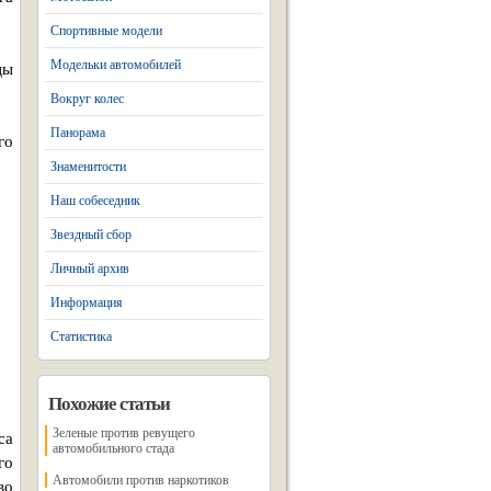
Спортивные модели
Модельки автомобилей
цы
Вокруг колес
Панорама
го
Знаменитости
Наш собеседник
Звездный сбор
Личный архив
Информация
Статистика
Похожие статьи
Зеленые против ревущего
са
автомобильного стада
го
Автомобили против наркотиков
во