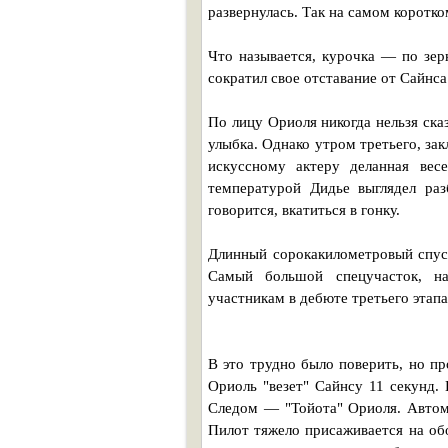
развернулась. Так на самом коротк
Что называется, курочка — по зер
сократил свое отставание от Сайнса
По лицу Ориоля никогда нельзя ска
улыбка. Однако утром третьего, зак
искуссному актеру деланная вес
температурой Дидье выглядел раз
говорится, вкатиться в гонку.
Длинный сорокакилометровый спуск
Самый большой спецучасток, на
участникам в дебюте третьего этапа
В это трудно было поверить, но п
Ориоль "везет" Сайнсу 11 секунд.
Следом — "Тойота" Ориоля. Автомо
Пилот тяжело присаживается на об