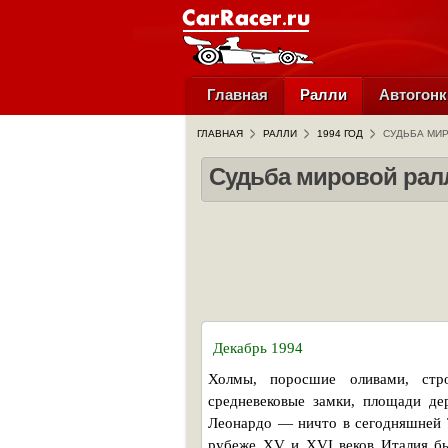
Главная
Ралли
Автогонк
ГЛАВНАЯ
РАЛЛИ
1994 ГОД
СУДЬБА МИ
Судьба мировой рал
Декабрь 1994
Холмы, поросшие оливами, стр
средневековые замки, площади де
Леонардо — ничто в сегодняшней Т
рубеже XV и XVI веков Италия бы