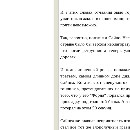
И в этих словах отчаяния было го
участников ждали в основном корот
почти невозможно.
Так, вероятно, полагал и Сайнс. Не
отрыве было бы верхом неблагоразу
что после регруппинга теперь у
дорогах.
И план, лишенный риска, поначал
третьем, самом длинном допе дня
Сайнса. Кстати, этот спецучасток
гонщиков, претендовавших на приз
того, что у его "Форда" порвался 
прокладку под головкой блока. А з
потерял на этом 50 секунд.
Сайнса же главная неприятность вт
стал все тот же злополучный грави