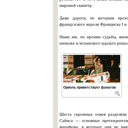
мировой скипетр.
Даже дороги, по которым прохо
французского короля Франциска I и
Ныне им, по иронии судьбы, внов
шевалье и испанского идальго реша
Ориоль приветствует фанатов
Шесть скромных очков разделяли
Сайнса — основных претендентов
марафона, в которых они не име