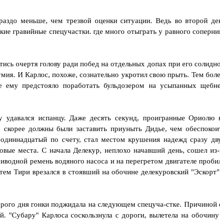
раздо меньше, чем трезвой оценки ситуации. Ведь во второй де
кие гравийные спецучастки. где много отыграть у равного соперни
стись очертя голову ради побед на отдельных допах при его солидн
мия. И Карлос, похоже, сознательно укротил свою прыть. Тем боле
же ему предстояло поработать бульдозером на усыпанных щебн
у удавался испанцу. Даже десять секунд, проигранные Ориолю 
. скорее должны были заставить приуныть Дидье, чем обеспокои
. одиннадцатый по счету, стал местом крушения надежд сразу дв
овые места. С начала Делекур, неплохо начавший день, сошел из-
приводной ремень водяного насоса и на перегретом двигателе проби
атем Тири врезался в стоявший на обочине делекуровский "Эскорт"
орого дня гонки поджидала на следующем спецуча-стке. Причиной 
й. "Субару" Карлоса соскользнула с дороги, вылетела на обочину