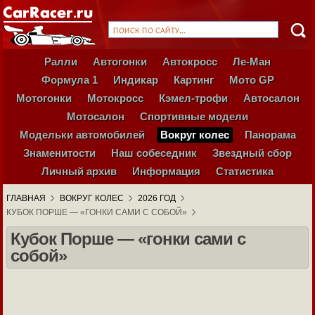
Ралли
Автогонки
Автокросс
Ле-Ман
Формула 1
Индикар
Картинг
Мото GP
Мотогонки
Мотокросс
Кэмел-трофи
Автосалон
Мотосалон
Спортивные модели
Модельки автомобилей
Вокруг колес
Панорама
Знаменитости
Наш собеседник
Звездный сбор
Личный архив
Информация
Статистика
ГЛАВНАЯ
ВОКРУГ КОЛЕС
2026 ГОД
КУБОК ПОРШЕ — «ГОНКИ САМИ С СОБОЙ»
Кубок Порше — «гонки сами с
собой»