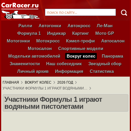
Ралли
Автогонки
Автокросс
Ле-Ман
Формула 1
Индикар
Картинг
Мото GP
Мотогонки
Мотокросс
Кэмел-трофи
Автосалон
Мотосалон
Спортивные модели
Модельки автомобилей
Вокруг колес
Панорама
Знаменитости
Наш собеседник
Звездный сбор
Личный архив
Информация
Статистика
ГЛАВНАЯ
ВОКРУГ КОЛЕС
2026 ГОД
УЧАСТНИКИ ФОРМУЛЫ 1 ИГРАЮТ ВОДЯНЫМИ…
Участники Формулы 1 играют
водяными пистолетами