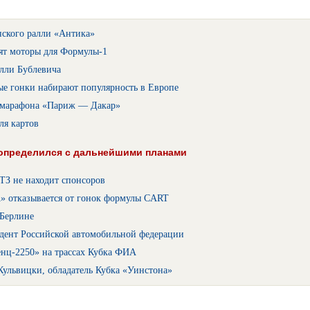
нского ралли «Антика»
ят моторы для Формулы-1
алли Бублевича
ые гонки набирают популярность в Европе
 марафона «Париж — Дакар»
ля картов
 определился с дальнейшими планами
ТЗ не находит спонсоров
 отказывается от гонок формулы CART
 Берлине
дент Российской автомобильной федерации
енц-2250» на трассах Кубка ФИА
ульвицки, обладатель Кубка «Уинстона»