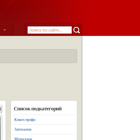
ы
Список подкатегорий
Кэмел-трофи
Автосалон
Мотосалон