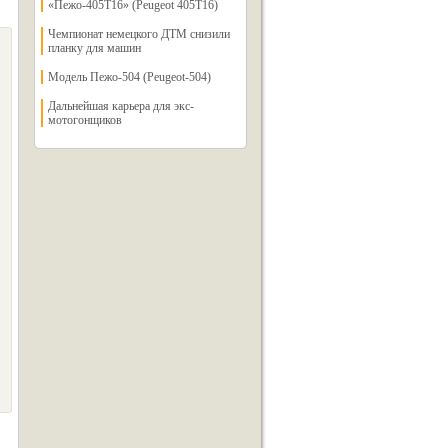
«Пежо-405Т16» (Peugeot 405T16)
Чемпионат немецкого ДТМ снизили
планку для машин
Модель Пежо-504 (Peugeot-504)
Дальнейшая карьера для экс-
мотогонщиков