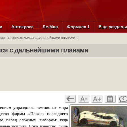
и
Автокросс
Ле-Ман
Формула 1
Еще раздел
ЖО» НЕ ОПРЕДЕЛИЛСЯ С ДАЛЬНЕЙШИМИ ПЛАНАМИ
лся с дальнейшими планами
0
ением упразднила чемпионат мира
дство фирмы «Пежо», последнего
ало перед сложным выбором: куда
ивные усилия? Пока известно лишь