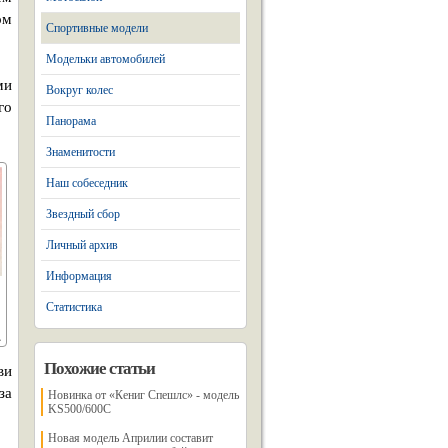
ом
Спортивные модели
Модельки автомобилей
ми
Вокруг колес
го
Панорама
Знаменитости
Наш собеседник
Звездный сбор
Личный архив
Информация
Статистика
Похожие статьи
ви
за
Новинка от «Кениг Спешлс» - модель
KS500/600C
Новая модель Априлии составит