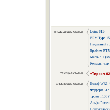
Lotus 81B
ПРЕДЫДУЩИЕ СТАТЬИ
BRM Type 15
Неудачный г
Брэбхем BT5
Марч-711 (Ma
Концепт-кар 
«Тиррел-02
ТЕКУЩАЯ СТАТЬЯ
Вольф WR1-
СЛЕДУЮЩИЕ СТАТЬИ
Феррари 312T
Троян T103 (
Альфа Ромео 
Португальск