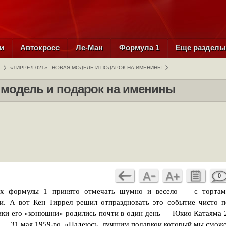
и
Автокросс
Ле-Ман
Формула 1
Еще раздел
«ТИРРЕЛ-021» - НОВАЯ МОДЕЛЬ И ПОДАРОК НА ИМЕНИНЫ
я модель и подарок на именины
0
ах формулы 1 принято отмечать шумно и весело — с тортам
. А вот Кен Тиррел решил отпраздновать это событие чисто п
ики его «конюшни» родились почти в один день — Юкио Катаяма 
ис — 31 мая 1959-го. «Надеюсь, лучшим подаркои который мы смож