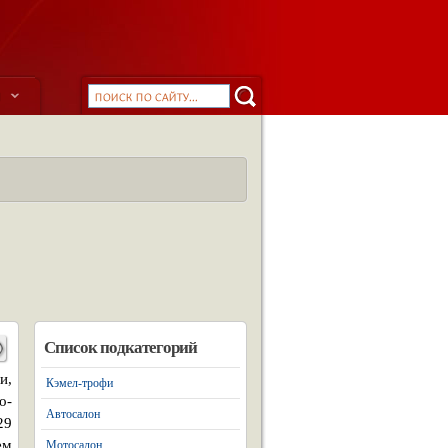
ы
Список подкатегорий
и,
Кэмел-трофи
о-
Автосалон
29
ем
Мотосалон