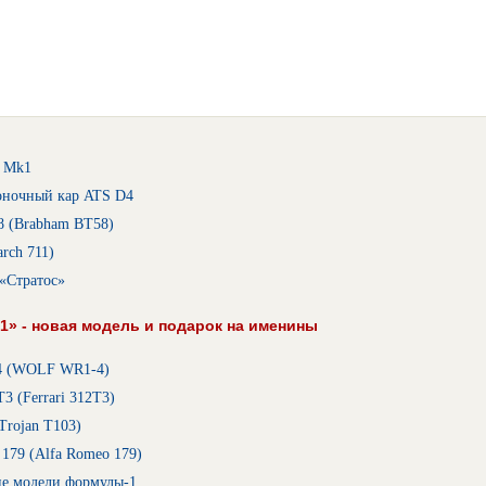
 Mk1
оночный кар ATS D4
8 (Brabham BT58)
rch 711)
«Стратос»
1» - новая модель и подарок на именины
4 (WOLF WR1-4)
3 (Ferrari 312T3)
Trojan T103)
179 (Alfa Romeo 179)
ие модели формулы-1