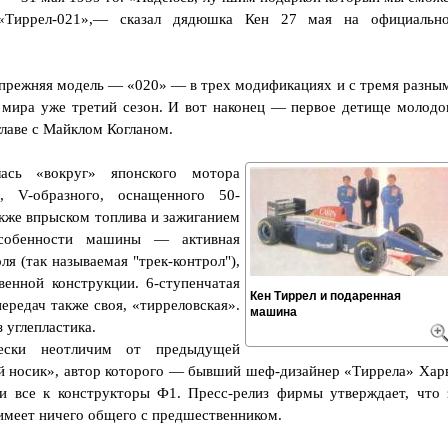
 «Тиррел-021»,— сказал дядюшка Кен 27 мая на официальн
 прежняя модель — «020» — в трех модификациях и с тремя разны
 мира уже третий сезон. И вот наконец — первое детище молодо
лаве с Майклом Когланом.
лась «вокруг» японского мотора
, V-образного, оснащенного 50-
акже впрыском топлива и зажиганием
собенности машины — активная
ля (так называемая "трек-контрол"),
енной конструкции. 6-ступенчатая
Кен Тиррел и подаренная
ередач также своя, «тирреловская».
машина
 углепластика.
чески неотличим от предыдущей
ый носик», автор которого — бывший шеф-дизайнер «Тиррела» Хар
ли все к конструкторы Ф1. Пресс-релиз фирмы утверждает, что 
имеет ничего общего с предшественником.