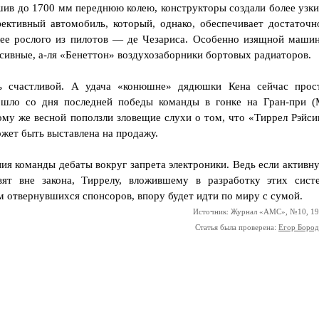
шив до 1700 мм переднюю колею, конструкторы создали более узки
ективный автомобиль, который, однако, обеспечивает достаточн
лее рослого из пилотов — де Чезариса. Особенно изящной машин
сивные, а-ля «Бенеттон» воздухозаборники бортовых радиаторов.
ь счастливой. А удача «конюшне» дядюшки Кена сейчас прос
ошло со дня последней победы команды в гонке на Гран-при (
тому же весной поползли зловещие слухи о том, что «Тиррел Рэйси
жет быть выставлена на продажу.
я команды дебаты вокруг запрета электроники. Ведь если активн
вят вне закона, Тиррелу, вложившему в разработку этих сист
м отвернувшихся спонсоров, впору будет идти по миру с сумой.
Источник: Журнал «АМС», №10, 1
Статья была проверена:
Егор Боро