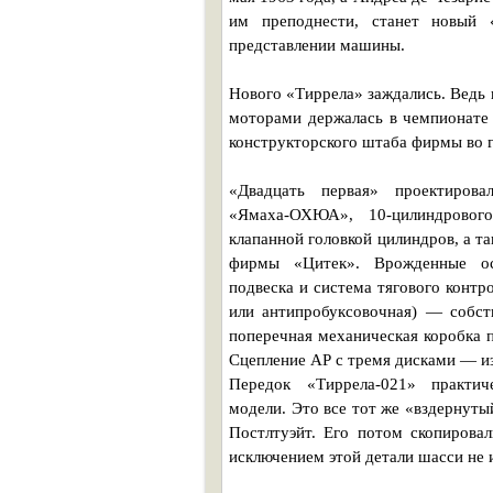
им преподнести, станет новый
представлении машины.
Нового «Тиррела» заждались. Ведь
моторами держалась в чемпионате
конструкторского штаба фирмы во г
«Двадцать первая» проектирова
«Ямаха-ОХЮА», 10-цилиндрового
клапанной головкой цилиндров, а т
фирмы «Цитек». Врожденные о
подвеска и система тягового контро
или антипробуксовочная) — собств
поперечная механическая коробка п
Сцепление АР с тремя дисками — из
Передок «Тиррела-021» практи
модели. Это все тот же «вздернут
Постлтуэйт. Его потом скопирова
исключением этой детали шасси не 