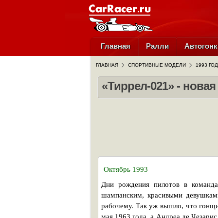
Главная
Ралли
Автогонк
ГЛАВНАЯ
СПОРТИВНЫЕ МОДЕЛИ
1993 ГОД
«Тиррел-021» - нова
Октябрь 1993
Дни рождения пилотов в команд
шампанским, красивыми девушками
рабочему. Так уж вышло, что гонщ
мая 1963 года, а Андреа де Чезар