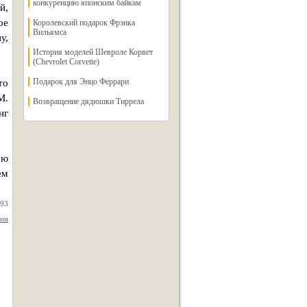
конкуренцию японским байкам
й,
ое
Королевский подарок Фрэнка
Вильямса
у,
История моделей Шевроле Корвет
(Chevrolet Corvette)
Подарок для Энцо Феррари
то
М.
Возвращение дядюшки Тиррела
нг
ую
ем
993
дин