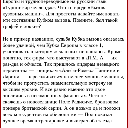
Европы и труднопереводимое на русский язык
«Туринг кар челлендж». Что-то вроде «Вызова
кузовных машин». Для простоты давайте именовать
эти состязания Кубком вызова. Помните, был такой
трофей в хоккее?
Не в пример названию, судьба Кубка вызова оказалась
более удачной, чем Кубка Европы в классе 1,
участвовать в котором желающих не нашлось. Кроме,
понятно, тех фирм, что выступают в ДТМ. А — их
раз-два и обчелся. Так пришлось лидерам немецкого
первенства — гонщикам «Альфа-Ромео» Наннини и
Ларини — пересаживаться на менее мощные машины,
чтобы не пропустить знаменательную встречу на
высшем уровне. И все равно именно эти двое
числились в несомненных фаворитах. Чего не
скажешь о новозеландце Поле Радисиче, бронзовом
призере британской серии. А он возьми да и положи
всех конкурентов на обе лопатки — Пол показал
лучшее время в тренировке и выиграл оба заезда.