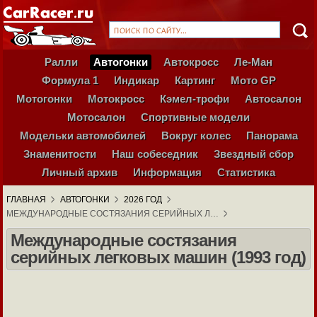
Ралли
Автогонки
Автокросс
Ле-Ман
Формула 1
Индикар
Картинг
Мото GP
Мотогонки
Мотокросс
Кэмел-трофи
Автосалон
Мотосалон
Спортивные модели
Модельки автомобилей
Вокруг колес
Панорама
Знаменитости
Наш собеседник
Звездный сбор
Личный архив
Информация
Статистика
ГЛАВНАЯ
АВТОГОНКИ
2026 ГОД
МЕЖДУНАРОДНЫЕ СОСТЯЗАНИЯ СЕРИЙНЫХ Л…
Международные состязания
серийных легковых машин (1993 год)