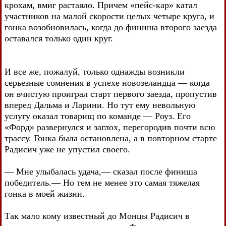
крохам, вмиг растаяло. Причем «пейс-кар» катал
участников на малой скорости целых четыре круга, и
гонка возобновилась, когда до финиша второго заезда
оставался только один круг.
И все же, пожалуй, только однажды возникли
серьезные сомнения в успехе новозеландца — когда
он вчистую проиграл старт первого заезда, пропустив
вперед Дальма и Ларини. Но тут ему невольную
услугу оказал товарищ по команде — Роуз. Его
«Форд» развернулся и заглох, перегородив почти всю
трассу. Гонка была остановлена, а в повторном старте
Радисич уже не упустил своего.
— Мне улыбалась удача,— сказал после финиша
победитель.— Но тем не менее это самая тяжелая
гонка в моей жизни.
Так мало кому известный до Монцы Радисич в