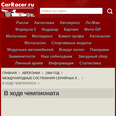
Ралли
Автогонки
Автокросс
Ле-Ман
Формула 1
Индикар
Картинг
Мото GP
Мотогонки
Мотокросс
Кэмел-трофи
Автосалон
Мотосалон
Спортивные модели
Модельки автомобилей
Вокруг колес
Панорама
Знаменитости
Наш собеседник
Звездный сбор
Личный архив
Информация
Статистика
ГЛАВНАЯ
АВТОГОНКИ
1994 ГОД
МЕЖДУНАРОДНЫЕ СОСТЯЗАНИЯ СЕРИЙНЫХ Л…
В ХОДЕ ЧЕМПИОНАТА
В ходе чемпионата