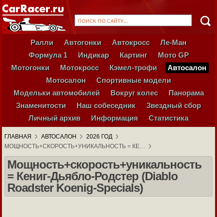
Ралли
Автогонки
Автокросс
Ле-Ман
Формула 1
Индикар
Картинг
Мото GP
Мотогонки
Мотокросс
Кэмел-трофи
Автосалон
Мотосалон
Спортивные модели
Модельки автомобилей
Вокруг колес
Панорама
Знаменитости
Наш собеседник
Звездный сбор
Личный архив
Информация
Статистика
ГЛАВНАЯ
АВТОСАЛОН
2026 ГОД
МОЩНОСТЬ+СКОРОСТЬ+УНИКАЛЬНОСТЬ = КЕ…
Мощность+скорость+уникальность
= Кениг-Дьябло-Родстер (Diablo
Roadster Koenig-Specials)