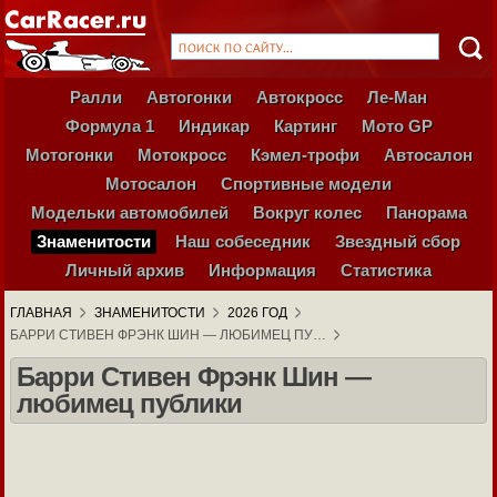
Ралли
Автогонки
Автокросс
Ле-Ман
Формула 1
Индикар
Картинг
Мото GP
Мотогонки
Мотокросс
Кэмел-трофи
Автосалон
Мотосалон
Спортивные модели
Модельки автомобилей
Вокруг колес
Панорама
Знаменитости
Наш собеседник
Звездный сбор
Личный архив
Информация
Статистика
ГЛАВНАЯ
ЗНАМЕНИТОСТИ
2026 ГОД
БАРРИ СТИВЕН ФРЭНК ШИН — ЛЮБИМЕЦ ПУ…
Барри Стивен Фрэнк Шин —
любимец публики