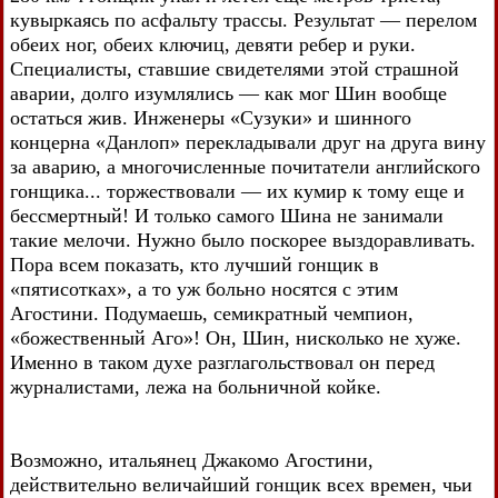
кувыркаясь по асфальту трассы. Результат — перелом
обеих ног, обеих ключиц, девяти ребер и руки.
Специалисты, ставшие свидетелями этой страшной
аварии, долго изумлялись — как мог Шин вообще
остаться жив. Инженеры «Сузуки» и шинного
концерна «Данлоп» перекладывали друг на друга вину
за аварию, а многочисленные почитатели английского
гонщика... торжествовали — их кумир к тому еще и
бессмертный! И только самого Шина не занимали
такие мелочи. Нужно было поскорее выздоравливать.
Пора всем показать, кто лучший гонщик в
«пятисотках», а то уж больно носятся с этим
Агостини. Подумаешь, семикратный чемпион,
«божественный Аго»! Он, Шин, нисколько не хуже.
Именно в таком духе разглагольствовал он перед
журналистами, лежа на больничной койке.
Возможно, итальянец Джакомо Агостини,
действительно величайший гонщик всех времен, чьи