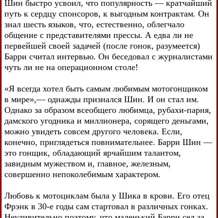
Шин быстро усвоил, что популярность — кратчайший
путь к сердцу спонсоров, к выгодным контрактам. Он
знал шесть языков, что, естественно, облегчало
общение с представителями прессы. А едва ли не
первейшей своей задачей (после гонок, разумеется)
Барри считал интервью. Он беседовал с журналистами
чуть ли не на операционном столе!
«Я всегда хотел быть самым любимым мотогонщиком
в мире»,— однажды признался Шин. И он стал им.
Однако за образом всеобщего любимца, рубахи-парня,
дамского угодника и миллионера, сорящего деньгами,
можно увидеть совсем другого человека. Если,
конечно, приглядеться повнимательнее. Барри Шин —
это гонщик, обладающий ярчайшим талантом,
завидным мужеством и, главное, железным,
совершенно непоколебимым характером.
Любовь к мотоциклам была у Шика в крови. Его отец
Фрэнк в 30-е годы сам стартовал в различных гонках.
Неудивительно поэтому, что маленький Барри сел за