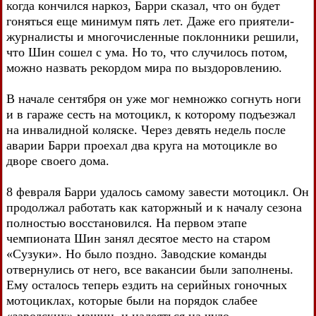
когда кончился наркоз, Барри сказал, что он будет
гоняться еще минимум пять лет. Даже его приятели-
журналисты и многочисленные поклонники решили,
что Шин сошел с ума. Но то, что случилось потом,
можно назвать рекордом мира по выздоровлению.
В начале сентября он уже мог немножко согнуть ноги
и в гараже сесть на мотоцикл, к которому подъезжал
на инвалидной коляске. Через девять недель после
аварии Барри проехал два круга на мотоцикле во
дворе своего дома.
8 февраля Барри удалось самому завести мотоцикл. Он
продолжал работать как каторжный и к началу сезона
полностью восстановился. На первом этапе
чемпионата Шин занял десятое место на старом
«Сузуки». Но было поздно. Заводские команды
отвернулись от него, все вакансии были заполнены.
Ему осталось теперь ездить на серийных гоночных
мотоциклах, которые были на порядок слабее
«заводских» машин, и надеяться на чудо.