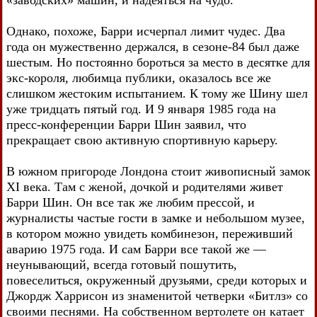
Однако, похоже, Барри исчерпал лимит чудес. Два
года он мужественно держался, в сезоне-84 был даже
шестым. Но постоянно бороться за место в десятке для
экс-короля, любимца публики, оказалось все же
слишком жестоким испытанием. К тому же Шину шел
уже тридцать пятый год. И 9 января 1985 года на
пресс-конференции Барри Шин заявил, что
прекращает свою активную спортивную карьеру.
В южном пригороде Лондона стоит живописный замок
XI века. Там с женой, дочкой и родителями живет
Барри Шин. Он все так же любим прессой, и
журналисты частые гости в замке и небольшом музее,
в котором можно увидеть комбинезон, переживший
аварию 1975 года. И сам Барри все такой же —
неунывающий, всегда готовый пошутить,
повеселиться, окруженный друзьями, среди которых и
Джордж Харрисон из знаменитой четверки «Битлз» со
своими песнями. На собственном вертолете он катает