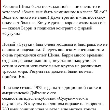
Реакция Шина была неожиданной — не очень-то и
хотелось! «Зачем мне быть чемпионом в классе 50 см³?
Ведь его никто не знает! Даже третий в «пятисотках»
получает больше. Хочу ездить в королевском классе!»
— сказал Барри и подписал контракт с фирмой
«Сузуки».
Новый «Сузуки» был очень мощным и быстрым, но не
слишком надежным. И здесь японским специалистам
очень пригодился опыт Шина. Барри много времени
отдавал доводке машины, неустанно накручивал
сотни и сотни испытательных кругов на различных
трассах мира. Результаты должны были вот-вот
прийти. Но...
В начале сезона 1975 года на традиционной гонке в
американской Дайтоне с его
семисотпятидесятикубовым «Сузуки» что-то
случилось. В крутом наклонном вираже на скорости
280 км/ч гонщик упал и летел еще метров триста,