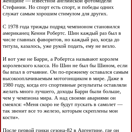
женщине — известной английской фотомодели
Стефании. Но спорт есть спорт, и победы одних
служат самым хорошим стимулом для других.
С 1978 года трижды подряд чемпионом становился
американец Кенни Робертс. Шин каждый раз был в
числе главных фаворитов, но каждый раз, когда до
титула, казалось, уже рукой подать, ему не везло.
И вот уже не Барри, а Робертса называют королем
королевского класса. Но Шин не был бы Шином, если
бы впал в отчаяние. Он по-прежнему оставался самым
высокооплачиваемым мотогонщиком в мире. Даже в
1980 году, когда его спортивные результаты оставляли
желать много лучшего, доходы Барри были больше,
чем у чемпиона мира. А над своими авариями он
смеялся: «Меня скоро не будут пускать в самолет —
так звенит все то железо, которым скреплены мои
кости».
После первой гонки сезона-82 в Аргентине, где он