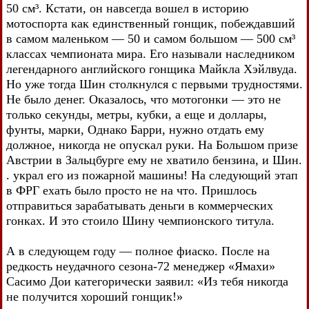
50 см³. Кстати, он навсегда вошел в историю
мотоспорта как единственный гонщик, побеждавший
в самом маленьком — 50 и самом большом — 500 см³
классах чемпионата мира. Его называли наследником
легендарного английского гонщика Майкла Хэйлвуда.
Но уже тогда Шин столкнулся с первыми трудностями.
Не было денег. Оказалось, что мотогонки — это не
только секунды, метры, кубки, а еще и доллары,
фунты, марки, Однако Барри, нужно отдать ему
должное, никогда не опускал руки. На Большом призе
Австрии в Зальцбурге ему не хватило бензина, и Шин.
. украл его из пожарной машины! На следующий этап
в ФРГ ехать было просто не на что. Пришлось
отправиться зарабатывать деньги в коммерческих
гонках. И это стоило Шину чемпионского титула.
А в следующем году — полное фиаско. После на
редкость неудачного сезона-72 менеджер «Ямахи»
Сасимо Дои категорически заявил: «Из тебя никогда
не получится хороший гонщик!»