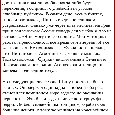
достижения вряд ли вообще когда-либо будут
перекрыты, воспринял с улыбкой эти угрозы
«любимца публики», В самом деле, весь в бинтах,
гипсе и растяжках, Шин выглядел не слишком
устрашающе. Однако уже через пять месяцев, на Гран
при в голландском Ассене повода для улыбок у Аго не
осталось: «Я не могу ничего понять. Мой мотоцикл
работал превосходно, я все время был впереди. И все
же проиграл. Не понимаю...». Журналисты писали,
что Шин играет с Агостини как кошка с мышью.
Только поломки «Сузуки» англичанина в Бельгии и
Чехословакии позволили Аго «сохранить лицо» и
завоевать очередной титул.
Но в следующие два сезона Шину просто не было
равных. Он одержал одиннадцать побед и оба раза
становился чемпионом мира задолго до окончания
первенства. Это были годы наивысшего триумфа
Барри. Он был сильнейшим гонщиком, зарабатывал
большие деньги, к тому же женился на красивейшей