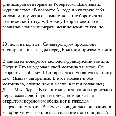
финишировал вторым за Робертсом, Шин заявил
журналистам: «В возрасте 31 года я чувствую себя
молодым, и у меня огромное желание бороться за
чемпионский титул». Вновь у Барри появились
реальные шансы выиграть чемпионский титул, но...
28 июля на кольце «Сильверстоун» проходили
тренировочные заезды перед Большим призом Англии.
В одном из поворотов молодой французский гонщик
Патрик Иго не удержал свой мотоцикл и упал. Со
скоростью 250 км/ч Шин врезался в упавшую машину.
Его «Ямаха» загорелась. В этот момент в оба
мотоцикла, словно нож в масло, влетел голландец
Джек Мидлбург... В госпиталь англичанина привезли с
переломом левой руки и плеча, комплексным
открытым переломом обеих ног и тяжелым
сотрясением мозга. Восемь часов длилась операция, в
которой хирурги бились за спасение ног гонщика. А