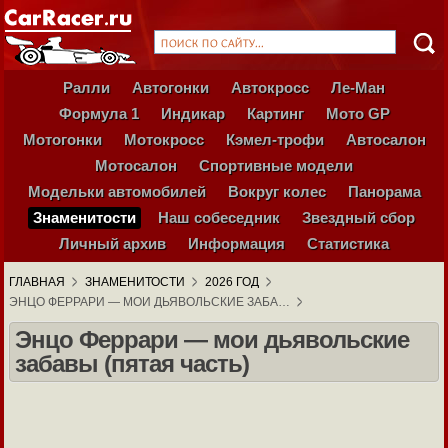
Ралли
Автогонки
Автокросс
Ле-Ман
Формула 1
Индикар
Картинг
Мото GP
Мотогонки
Мотокросс
Кэмел-трофи
Автосалон
Мотосалон
Спортивные модели
Модельки автомобилей
Вокруг колес
Панорама
Знаменитости
Наш собеседник
Звездный сбор
Личный архив
Информация
Статистика
ГЛАВНАЯ
ЗНАМЕНИТОСТИ
2026 ГОД
ЭНЦО ФЕРРАРИ — МОИ ДЬЯВОЛЬСКИЕ ЗАБА…
Энцо Феррари — мои дьявольские
забавы (пятая часть)