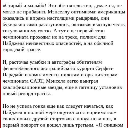
«Старый и малый»! Это обстоятельство, думается, не
могло не прибавить Мэнселлу оптимизма: американцы
оказались и впрямь настоящими рыцарями, они
буквально сами расступились, оказывая высшую честь
титулованному гостю. А тут еще первый этап
чемпионата проходил не на треке, полном для
Найджела неизвестных опасностей, а на обычной
городской трассе.
И, расточая улыбки и автографы обитателям
фешенебельного австралийского курорта Серфиз-
Парадайс и комплименты пилотам и организаторам
чемпионата CART, Мэнселл легко выиграл
квалификационные заезды, еще в пятницу установив
новый рекорд трассы.
Но не успела гонка еще как следует начаться, как
Найджел в полной мере ощутил «гостеприимство»
своих новых друзей: стартовав с «поул-позишн», в
первый поворот он вошел лишь третьим. «Я слишком