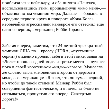
приблизился к пейс-кару, и оба пилота «Пенске»,
воспользовавшись этим, прошмыгнули мимо меня»,—
объяснял потом чемпион мира. Дальше — больше: в
середине первого круга в повороте «Кока-Кола»
необычайно агрессивным маневром его оттеснил еще
один соперник, американец Робби Гордон.
Забегая вперед, заметим, что 24-летний трехкратный
чемпион США по... кроссу (HDRA, «пустынные
серии») отменно проявил себя в этой гонке, заняв на
«Лоле» прошлогодней модели третье место — лучшее
пока в своей коротенькой «инди»-карьере. Мэнселла
же словно взяла мгновенная оторопь от дерзости
молодого американца: «Я знал, что он сумасшедший,
но чтобы до такой степени! Маневр Робби был
совершенно фантастическим, и я почел за благо не
связываться, пропустив его вперед. Скатертью
дорога!»