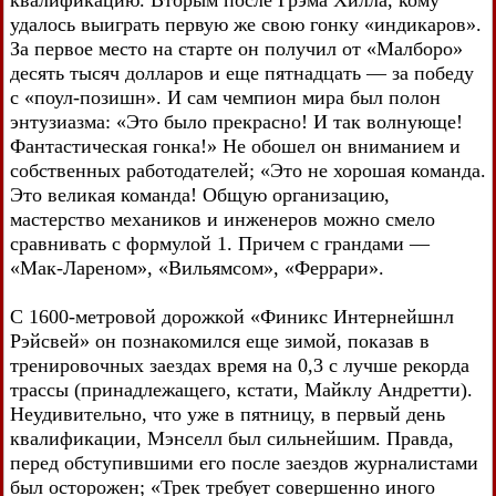
квалификацию. Вторым после Грэма Хилла, кому
удалось выиграть первую же свою гонку «индикаров».
За первое место на старте он получил от «Малборо»
десять тысяч долларов и еще пятнадцать — за победу
с «поул-позишн». И сам чемпион мира был полон
энтузиазма: «Это было прекрасно! И так волнующе!
Фантастическая гонка!» Не обошел он вниманием и
собственных работодателей; «Это не хорошая команда.
Это великая команда! Общую организацию,
мастерство механиков и инженеров можно смело
сравнивать с формулой 1. Причем с грандами —
«Мак-Лареном», «Вильямсом», «Феррари».
С 1600-метровой дорожкой «Финикс Интернейшнл
Рэйсвей» он познакомился еще зимой, показав в
тренировочных заездах время на 0,3 с лучше рекорда
трассы (принадлежащего, кстати, Майклу Андретти).
Неудивительно, что уже в пятницу, в первый день
квалификации, Мэнселл был сильнейшим. Правда,
перед обступившими его после заездов журналистами
был осторожен; «Трек требует совершенно иного