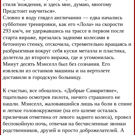
стиля 'вождения, и здесь мне, думаю, многому
Предстоит научиться».
Словно в воду глядел англичанин — едва начались
субботние тренировки, как его «Лола» на скорости
293 км/ч, не удержавшись на трассе в первом после
старта вираже, врезалась задними колесами в
бетонную стенку, отскочила, стремительно вращаясь и
разбрызгивая вокруг себя куски металла и пластика,
долетела до второго виража, где и угомонилась.
Минут десять Мэнселл был без сознания. Его
извлекли из останков машины и на вертолете
доставили в городскую больницу.
К счастью, все обошлось. «Добрые Самаритяне»,
тщательно осмотрев пилота, ничего страшного не
нашли. Мэнселл, жаловавшийся лишь на боли в спине
и легкое головокружение (на его шлеме осталась
приличная отметина от левого заднего колеса), провел
беспокойную ночь, отвечая на бесчисленные звонки
родственников, друзей и просто доброжелателей. А