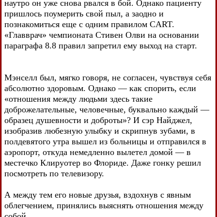
наутро он уже снова рвался в бой. Однако пациенту
пришлось поумерить свой пыл, а заодно и
познакомиться еще с одним правилом CART.
«Главврач» чемпионата Стивен Олви на основании
параграфа 8.8 правил запретил ему выход на старт.
Мэнселл был, мягко говоря, не согласен, чувствуя себя
абсолютно здоровым. Однако — как спорить, если
«отношения между людьми здесь такие
доброжелательные, человечные, буквально каждый —
образец душевности и доброты»? И сэр Найджел,
изобразив любезную улыбку и скрипнув зубами, в
полдевятого утра вышел из больницы и отправился в
аэропорт, откуда немедленно вылетел домой — в
местечко Клируотер во Флориде. Даже гонку решил
посмотреть по телевизору.
А между тем его новые друзья, вздохнув с явным
облегчением, принялись выяснять отношения между
собой.