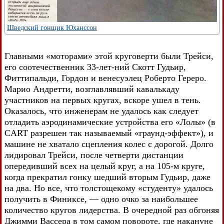
Шведский гонщик Юханссон
Главными «моторами» этой круговерти были Трейси,
его соотечественник 33-лет-ний Скотт Гудьир,
Фиттипальди, Гордон и венесуэлец Роберто Гереро.
Марио Андретти, возглавлявший кавалькаду
участников на первых кругах, вскоре ушел в тень.
Оказалось, что инженерам не удалось как следует
отладить аэродинамические устройства его «Лолы» (в
CART разрешен так называемый «граунд-эффект»), и
машине не хватало сцепления колес с дорогой. Долго
лидировал Трейси, после четверти дистанции
опередивший всех на целый круг, а на 105-м круге,
когда прекратил гонку шедший вторым Гудьир, даже
на два. Но все, что толстощекому «студенту» удалось
получить в Финиксе, — одно очко за наибольшее
количество кругов лидерства. В очередной раз обгоняя
Джимми Вассера в том самом повороте, где накануне