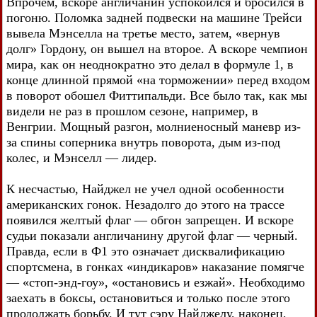
Впрочем, вскоре англичанин успокоился и бросился в
погоню. Поломка задней подвески на машине Трейси
вывела Мэнселла на третье место, затем, «вернув
долг» Гордону, он вышел на второе. А вскоре чемпион
мира, как он неоднократно это делал в формуле 1, в
конце длинной прямой «на торможении» перед входом
в поворот обошел Фиттипальди. Все было так, как мы
видели не раз в прошлом сезоне, например, в
Венгрии. Мощный разгон, молниеносный маневр из-
за спины соперника внутрь поворота, дым из-под
колес, и Мэнселл — лидер.
К несчастью, Найджел не учел одной особенности
американских гонок. Незадолго до этого на трассе
появился желтый флаг — обгон запрещен. И вскоре
судьи показали англичанину другой флаг — черный.
Правда, если в Ф1 это означает дисквалификацию
спортсмена, в гонках «индикаров» наказание помягче
— «стоп-энд-гоу», «остановись и езжай». Необходимо
заехать в боксы, остановиться и только после этого
продолжать борьбу. И тут сэру Найджелу, наконец,