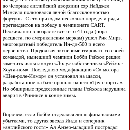
во Флориде английский дворянин сэр Найджел
Мэнселл пользовался явной благосклонностью
фортуны. С его приходом несколько поредели ряды
претендентов на победу в чемпионате CART.
Неожиданно в возрасте всего-то 41 года (пора
расцвета, по американским меркам) ушел Рик Мирз,
многократный победитель Ин-ди-500 и всего
первенства. Продолжая экспериментировать со своей
командой, нынешний чемпион Бобби Рейхол решил
заменить испытанную «Лолу» собственным «Рейхол-
Хоуга-ном». Последнюю модификацию «С» мотора
«Шев-роле-Илмор» он установил на шасси,
разработанное на базе прошлогоднего «Тру-спортса».
Но обширные предсезонные планы Рейхола нарушила
авария в Финиксе в конце зимы.
Впрочем, если Бобби отделался лишь финансовыми
убытками, то другая звезда Инди и соперник
«английского гостя» Ал Анзер-младший пострадал