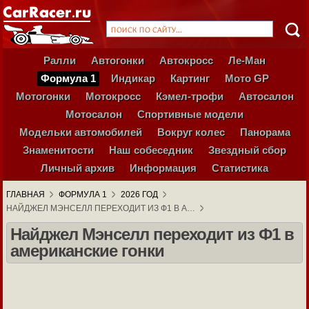
Ралли
Автогонки
Автокросс
Ле-Ман
Формула 1
Индикар
Картинг
Мото GP
Мотогонки
Мотокросс
Кэмел-трофи
Автосалон
Мотосалон
Спортивные модели
Модельки автомобилей
Вокруг колес
Панорама
Знаменитости
Наш собеседник
Звездный сбор
Личный архив
Информация
Статистика
ГЛАВНАЯ
ФОРМУЛА 1
2026 ГОД
НАЙДЖЕЛ МЭНСЕЛЛ ПЕРЕХОДИТ ИЗ Ф1 В А…
Найджел Мэнселл переходит из Ф1 в
американские гонки