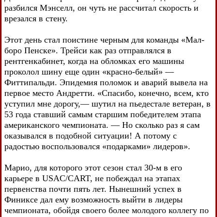
разбился Мэнселл, он чуть не рассчитал скорость и
врезался в стену.
Этот день стал поистине черным для команды «Мал-
боро Пенске». Трейси как раз отправлялся в
рентгенкабинет, когда на обломках его машины
проколол шину еще один «красно-белый» —
Фиттипальди. Эпидемия поломок и аварий вывела на
первое место Андретти. «Спасибо, конечно, всем, кто
уступил мне дорогу,— шутил на пьедестале ветеран, в
53 года ставший самым старшим победителем этапа
американского чемпионата. — Но сколько раз я сам
оказывался в подобной ситуации! А потому с
радостью воспользовался «подарками» лидеров».
Марио, для которого этот сезон стал 30-м в его
карьере в USAC/CART, не побеждал на этапах
первенства почти пять лет. Нынешний успех в
Финиксе дал ему возможность выйти в лидеры
чемпионата, обойдя своего более молодого коллегу по