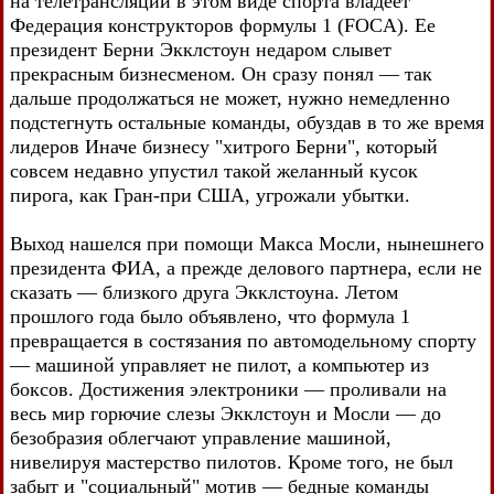
на телетрансляции в этом виде спорта владеет
Федерация конструкторов формулы 1 (FOCA). Ее
президент Берни Экклстоун недаром слывет
прекрасным бизнесменом. Он сразу понял — так
дальше продолжаться не может, нужно немедленно
подстегнуть остальные команды, обуздав в то же время
лидеров Иначе бизнесу "хитрого Берни", который
совсем недавно упустил такой желанный кусок
пирога, как Гран-при США, угрожали убытки.
Выход нашелся при помощи Макса Мосли, нынешнего
президента ФИА, а прежде делового партнера, если не
сказать — близкого друга Экклстоуна. Летом
прошлого года было объявлено, что формула 1
превращается в состязания по автомодельному спорту
— машиной управляет не пилот, а компьютер из
боксов. Достижения электроники — проливали на
весь мир горючие слезы Экклстоун и Мосли — до
безобразия облегчают управление машиной,
нивелируя мастерство пилотов. Кроме того, не был
забыт и "социальный" мотив — бедные команды