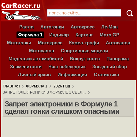
Ралли
Автогонки
Автокросс
Ле-Ман
Формула 1
Индикар
Картинг
Мото GP
Мотогонки
Мотокросс
Кэмел-трофи
Автосалон
Мотосалон
Спортивные модели
Модельки автомобилей
Вокруг колес
Панорама
Знаменитости
Наш собеседник
Звездный сбор
Личный архив
Информация
Статистика
ГЛАВНАЯ
ФОРМУЛА 1
2026 ГОД
ЗАПРЕТ ЭЛЕКТРОНИКИ В ФОРМУЛЕ 1 СДЕЛ…
Запрет электроники в Формуле 1
сделал гонки слишком опасными