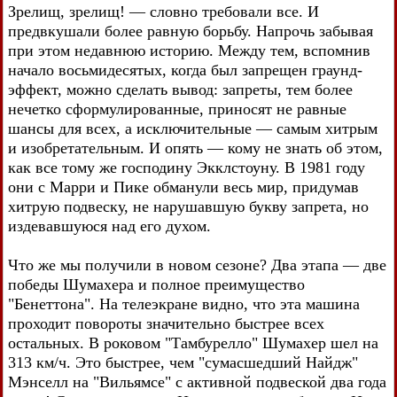
Зрелищ, зрелищ! — словно требовали все. И
предвкушали более равную борьбу. Напрочь забывая
при этом недавнюю историю. Между тем, вспомнив
начало восьмидесятых, когда был запрещен граунд-
эффект, можно сделать вывод: запреты, тем более
нечетко сформулированные, приносят не равные
шансы для всех, а исключительные — самым хитрым
и изобретательным. И опять — кому не знать об этом,
как все тому же господину Экклстоуну. В 1981 году
они с Марри и Пике обманули весь мир, придумав
хитрую подвеску, не нарушавшую букву запрета, но
издевавшуюся над его духом.
Что же мы получили в новом сезоне? Два этапа — две
победы Шумахера и полное преимущество
"Бенеттона". На телеэкране видно, что эта машина
проходит повороты значительно быстрее всех
остальных. В роковом "Тамбурелло" Шумахер шел на
313 км/ч. Это быстрее, чем "сумасшедший Найдж"
Мэнселл на "Вильямсе" с активной подвеской два года