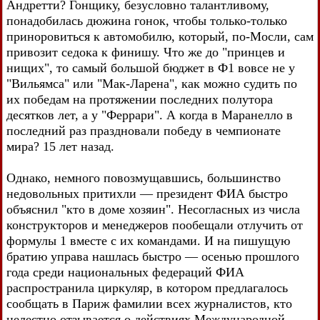
Андретти? Гонщику, безусловно талантливому,
понадобилась дюжина гонок, чтобы только-только
приноровиться к автомобилю, который, по-Мосли, сам
привозит седока к финишу. Что же до "принцев и
нищих", то самый большой бюджет в Ф1 вовсе не у
"Вильямса" или "Мак-Ларена", как можно судить по
их победам на протяжении последних полутора
десятков лет, а у "Феррари". А когда в Маранелло в
последний раз праздновали победу в чемпионате
мира? 15 лет назад.
Однако, немного повозмущавшись, большинство
недовольных притихли — президент ФИА быстро
объяснил "кто в доме хозяин". Несогласных из числа
конструкторов и менеджеров пообещали отлучить от
формулы 1 вместе с их командами. И на пишущую
братию управа нашлась быстро — осенью прошлого
года среди национальных федераций ФИА
распространила циркуляр, в котором предлагалось
сообщать в Париж фамилии всех журналистов, кто
нелестно отзывается о действиях Международной