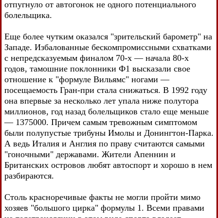
отпугнуло от автогонок не одного потенциального
болельщика.
Еще более чутким оказался "зрительский барометр" на
Западе. Избалованные бескомпромиссными схватками
с непредсказуемым финалом 70-х — начала 80-х
годов, тамошние поклонники Ф1 высказали свое
отношение к "формуле Вильямс" ногами —
посещаемость Гран-при стала снижаться. В 1992 году
она впервые за несколько лет упала ниже полутора
миллионов, год назад болельщиков стало еще меньше
— 1375000. Причем самым тревожным симптомом
были полупустые трибуны Имолы и Донингтон-Парка.
А ведь Италия и Англия по праву считаются самыми
"гоночными" державами. Жители Апеннин и
Британских островов любят автоспорт и хорошо в нем
разбираются.
Столь красноречивые факты не могли пройти мимо
хозяев "большого цирка" формулы 1. Всеми правами