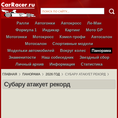
Ралли
Автогонки
Автокросс
Ле-Ман
Формула 1
Индикар
Картинг
Мото GP
Мотогонки
Мотокросс
Кэмел-трофи
Автосалон
Мотосалон
Спортивные модели
Модельки автомобилей
Вокруг колес
Панорама
Знаменитости
Наш собеседник
Звездный сбор
Личный архив
Информация
Статистика
ГЛАВНАЯ
ПАНОРАМА
2026 ГОД
СУБАРУ АТАКУЕТ РЕКОРД
Субару атакует рекорд