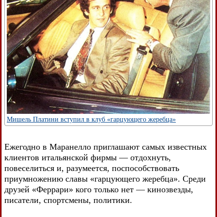
Мишель Платини вступил в клуб «гарцующего жеребца»
Ежегодно в Маранелло приглашают самых известных
клиентов итальянской фирмы — отдохнуть,
повеселиться и, разумеется, поспособствовать
приумножению славы «гарцующего жеребца». Среди
друзей «Феррари» кого только нет — кинозвезды,
писатели, спортсмены, политики.