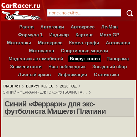
Ралли
Автогонки
Автокросс
Ле-Ман
Формула 1
Индикар
Картинг
Мото GP
Мотогонки
Мотокросс
Кэмел-трофи
Автосалон
Мотосалон
Спортивные модели
Модельки автомобилей
Вокруг колес
Панорама
Знаменитости
Наш собеседник
Звездный сбор
Личный архив
Информация
Статистика
ГЛАВНАЯ
ВОКРУГ КОЛЕС
2026 ГОД
СИНИЙ «ФЕРРАРИ» ДЛЯ ЭКС-ФУТБОЛИСТА …
Синий «Феррари» для экс-
футболиста Мишеля Платини