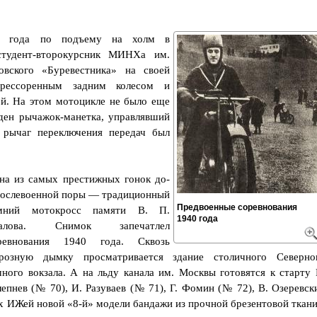
40 года по подъему на холм в
тудент-второкурсник МИНХа им.
вского «Буревестника» на своей
ессоренным задним колесом и
й. На этом мотоцикле не было еще
иден рычажок-манетка, управлявший
 рычаг переключения передач был
на из самых престижных гонок до-
послевоенной поры — традиционный
Предвоенные соревнования
мний мотокросс памяти В. П.
1940 года
алова. Снимок запечатлел
ревнования 1940 года. Сквозь
розную дымку просматривается здание столичного Северно
чного вокзала. А на льду канала им. Москвы готовятся к старту 
епнев (№ 70), И. Разуваев (№ 71), Г. Фомин (№ 72), В. Озеревск
их ИЖей новой «8-й» модели бандажи из прочной брезентовой ткани