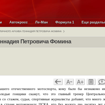
и
Автокросс
Ле-Ман
Формула 1
Еще раздел
 ЛИЧНОГО АРХИВА ГЕННАДИЯ ПЕТРОВИЧА ФОМИНА
Геннадия Петровича Фомина
0
нашего отечественного мотоспорта, кому было бы незнакомо и
лодые гонщики скажут, что это главный тренер Центрально
 со стажем, судьи, спортивные журналисты добавят, что много л
 в стране мотокоманду ЦСКА, что без малого два десятка лет 