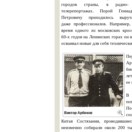
городов страны, в радио-
телерепортажах. Порой Генна
Петровичу приходилось выруч
даже профессионалов. Например,
время одного из московских крос
60-х годов на Ленинских горах он 
осваивал новые для себя технически
Пе
Ар
би
ле
ее
В 
по
По
Виктор Арбеков
со
Китая Состязания, проводившие
неизменно собирали около 200 ты