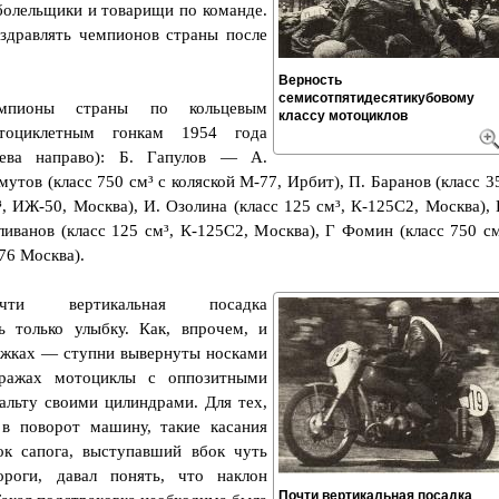
болельщики и товарищи по команде.
здравлять чемпионов страны после
Верность
семисотпятидесятикубовому
мпионы страны по кольцевым
классу мотоциклов
тоциклетным гонкам 1954 года
лева направо): Б. Гапулов — А.
мутов (класс 750 см³ с коляской М-77, Ирбит), П. Баранов (класс 3
³, ИЖ-50, Москва), И. Озолина (класс 125 см³, К-125С2, Москва), 
ливанов (класс 125 см³, К-125С2, Москва), Г Фомин (класс 750 см
76 Москва).
чти вертикальная посадка
ь только улыбку. Как, впрочем, и
ожках — ступни вывернуты носками
ражах мотоциклы с оппозитными
альту своими цилиндрами. Для тех,
в поворот машину, такие касания
ок сапога, выступавший вбок чуть
роги, давал понять, что наклон
Почти вертикальная посадка