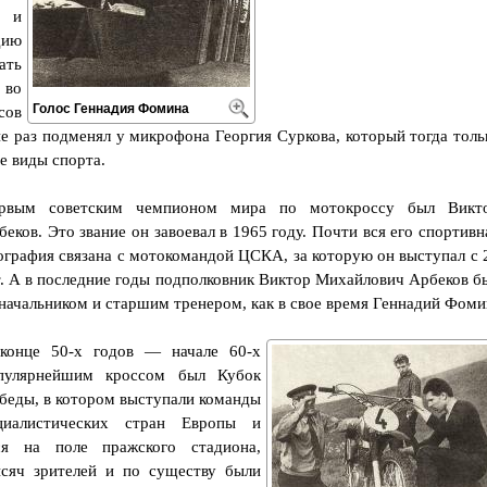
 и
дию
ать
 во
Голос Геннадия Фомина
сов
не раз подменял у микрофона Георгия Суркова, который тогда толь
е виды спорта.
рвым советским чемпионом мира по мотокроссу был Викт
беков. Это звание он завоевал в 1965 году. Почти вся его спортивн
ография связана с мотокомандой ЦСКА, за которую он выступал с 
т. А в последние годы подполковник Виктор Михайлович Арбеков б
 начальником и старшим тренером, как в свое время Геннадий Фоми
конце 50-х годов — начале 60-х
пулярнейшим кроссом был Кубок
беды, в котором выступали команды
циалистических стран Европы и
ся на поле пражского стадиона,
сяч зрителей и по существу были