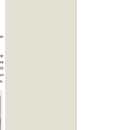
ко
ор
ая
20
ыл
н.