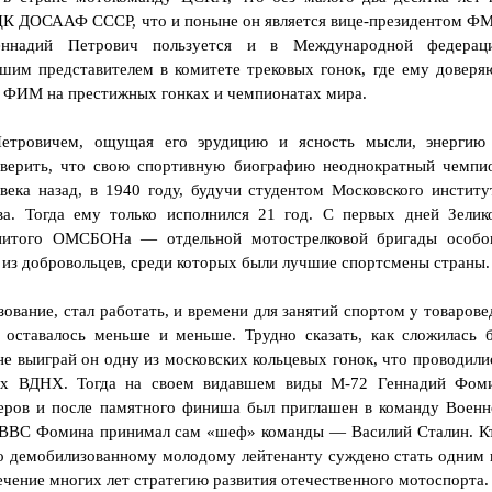
 ЦК ДОСААФ СССР, что и поныне он является вице-президентом Ф
ннадий Петрович пользуется и в Международной федерац
ашим представителем в комитете трековых гонок, где ему доверя
 ФИМ на престижных гонках и чемпионатах мира.
Петровичем, ощущая его эрудицию и ясность мысли, энергию
оверить, что свою спортивную биографию неоднократный чемпи
ека назад, в 1940 году, будучи студентом Московского институ
ва. Тогда ему только исполнился 21 год. С первых дней Зелик
енитого ОМСБОНа — отдельной мотострелковой бригады особо
из добровольцев, среди которых были лучшие спортсмены страны.
вание, стал работать, и времени для занятий спортом у товарове
 оставалось меньше и меньше. Трудно сказать, как сложилась 
не выиграй он одну из московских кольцевых гонок, что проводили
тях ВДНХ. Тогда на своем видавшем виды М-72 Геннадий Фом
еров и после памятного финиша был приглашен в команду Военн
 ВВС Фомина принимал сам «шеф» команды — Василий Сталин. К
но демобилизованному молодому лейтенанту суждено стать одним 
течение многих лет стратегию развития отечественного мотоспорта.