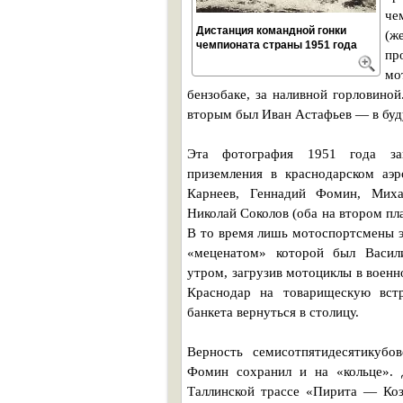
че
Дистанция командной гонки
(ж
чемпионата страны 1951 года
пр
мо
бензобаке, за наливной горловиной
вторым был Иван Астафьев — в буд
Эта фотография 1951 года за
приземления в краснодарском аэр
Карнеев, Геннадий Фомин, Миха
Николай Соколов (оба на втором пла
В то время лишь мотоспортсмены э
«меценатом» которой был Васили
утром, загрузив мотоциклы в военн
Краснодар на товарищескую встр
банкета вернуться в столицу.
Верность семисотпятидесятикубо
Фомин сохранил и на «кольце». 
Таллинской трассе «Пирита — Коз