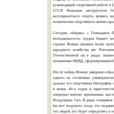
руководящей спортивной работе в
СССР. Немалым авторитетом Ге
мотоциклетного спорта, являясь н
полномочия спортивного комиссара
Сегодня, общаясь с Геннадием 
молодцеватость, трудно бывает п
страны Фомин начинал более полув
народного хозяйства им. Плехано
Отечественной он в рядах знам
назначения НКВД, сформированной 
После войны Фомин завершил образо
одного из столичных универмагов
дальше его спортивная биография, 
в конце 40-х годов в окрестнос
опередил многих признанных маст
Воздушных Сил. В ряды гонщиков
бы мог подумать тогда, что недав
тех людей, кто будет определять в 