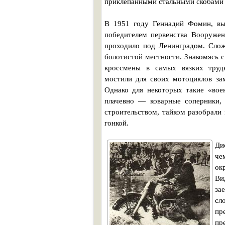
приклепанными стальными скобами 
В 1951 году Геннадий Фомин, выс
победителем первенства Вооружен
проходило под Ленинградом. Слож
болотистой местности. Знакомясь с
кроссмены в самых вязких труд
мостили для своих мотоциклов зам
Однако для некоторых такие «вое
плачевно — коварные соперники,
строительством, тайком разобрали 
гонкой.
Д
че
ок
Ви
за
сл
пр
пр