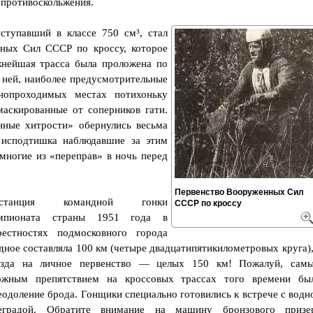
противоскольжения.
тупавший в классе 750 см³, стал
ных Сил СССР по кроссу, которое
нейшая трасса была проложена по
 ней, наиболее предусмотрительные
нопроходимых местах потихоньку
аскированные от соперников гати.
нные хитрости» обернулись весьма
 исподтишка наблюдавшие за этим
многие из «переправ» в ночь перед
Первенство Вооруженных Сил
истанция командной гонки
СССР по кроссу
мпионата страны 1951 года в
рестностях подмосковного города
дное составляла 100 км (четыре двадцатипятикилометровых круга),
езда на личное первенство — целых 150 км! Пожалуй, сам
ожным препятствием на кроссовых трассах того времени бы
еодоление брода. Гонщики специально готовились к встрече с водн
еградой. Обратите внимание на машину бронзового призе