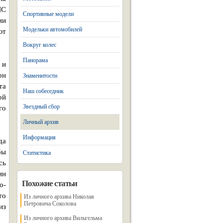
МС
Спортивные модели
ии
Модельки автомобилей
ют
Вокруг колес
Панорама
 и
он
Знаменитости
та
Наш собеседник
ой
Звездный сбор
го
Личный архив
Информация
да
бы
Статистика
сь
ин
Похожие статьи
о-
то
Из личного архива Николая
Петровича Соколова
из
Из личного архива Вильгельма