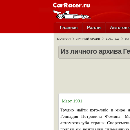
Главная
Ралли
Автогонк
ГЛАВНАЯ
ЛИЧНЫЙ АРХИВ
1991 ГОД
ИЗ
Из личного архива 
Март 1991
Трудно найти кого-либо в мире 
Геннадия Петровича Фомина. Мо
автомотоклуба страны. Спортсмены
подряд он возглавлял сильнейшую