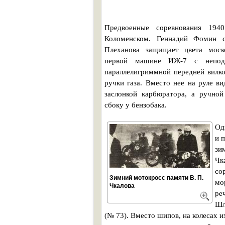
Предвоенные соревнования 19
Коломенском. Геннадий Фомин с
Плеханова защищает цвета моско
первой машине ИЖ-7 с неподр
параллелигриммной передней вилко
ручки газа. Вместо нее на руле в
заслонкой карбюратора, а ручной
сбоку у бензобака.
Од
и 
зи
Чк
со
Зимний мотокросс памяти В. П.
мо
Чкалова
ре
Шл
(№ 73). Вместо шипов, на колесах 