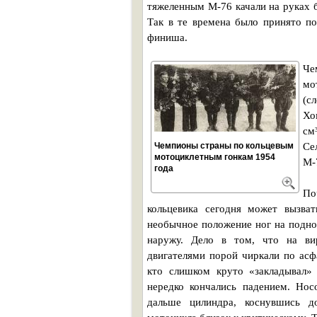
тяжеленным М-76 качали на руках 
Так в те времена было принято по
финиша.
Че
мо
(с
Хо
см
Чемпионы страны по кольцевым
Се
мотоциклетным гонкам 1954
М-
года
По
кольцевика сегодня может вызват
необычное положение ног на подн
наружу. Дело в том, что на ви
двигателями порой чиркали по асф
кто слишком круто «закладывал» 
нередко кончались падением. Нос
дальше цилиндра, коснувшись до