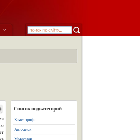
ы
Список подкатегорий
мя
Кэмел-трофи
го
Автосалон
ет
на
Мотосалон