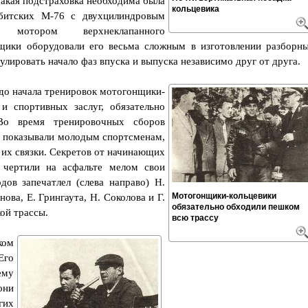
Такая подстраховка необходима была
кольцевика
битских М-76 с двухцилиндровым
 мотором верхнеклапанного
нщики оборудовали его весьма сложным в изготовлении разборн
лировать начало фаз впуска и выпуска независимо друг от друга.
до начала тренировок мотогонщики-
и спортивных заслуг, обязательно
Во время тренировочных сборов
и показывали молодым спортсменам,
 их связки. Секретов от начинающих
чертили на асфальте мелом свои
дов запечатлел (слева направо) Н.
Мотогонщики-кольцевики
ова, Е. Грингаута, Н. Соколова и Г.
обязательно обходили пешком
ой трассы.
всю трассу
ком
Его
ему
они
гих