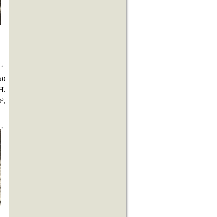
50
Н.
³,