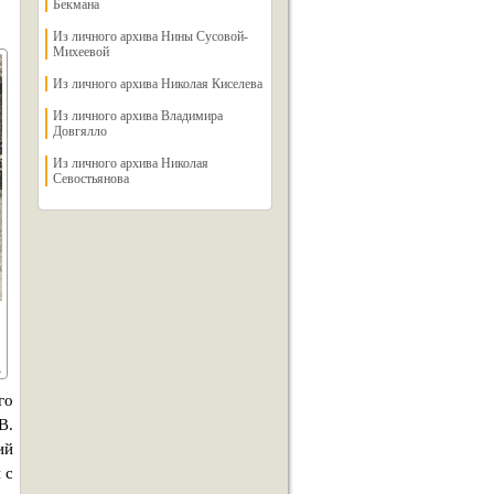
Бекмана
Из личного архива Нины Сусовой-
Михеевой
Из личного архива Николая Киселева
Из личного архива Владимира
Довгялло
Из личного архива Николая
Севостьянова
го
В.
ий
 с