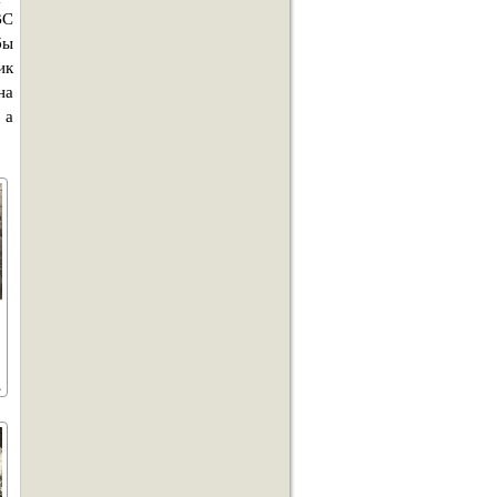
ВС
бы
ик
на
 а