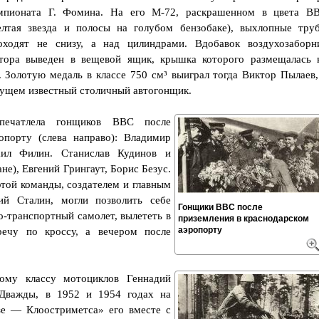
мпионата Г. Фомина. На его М-72, раскрашенном в цвета В
елтая звезда и полосы на голубом бензобаке), выхлопные тру
оходят не снизу, а над цилиндрами. Вдобавок воздухозаборн
тора выведен в вещевой ящик, крышка которого размещалась 
. Золотую медаль в классе 750 см³ выиграл тогда Виктор Пылаев,
ущем известный столичный автогонщик.
печатлела гонщиков ВВС после
опорту (слева направо): Владимир
ил Филин. Станислав Кудинов и
не), Евгений Грингаут, Борис Безус.
той команды, создателем и главным
й Сталин, могли позволить себе
Гонщики ВВС после
о-транспортный самолет, вылететь в
приземления в краснодарском
аэропорту
ечу по кроссу, а вечером после
вому классу мотоциклов Геннадий
Дважды, в 1952 и 1954 годах на
е — Клоостриметса» его вместе с