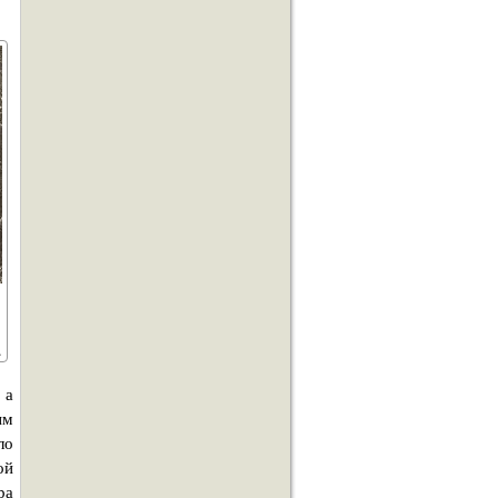
 а
ым
ло
ой
ра