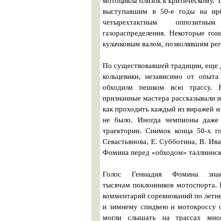
мотоцикла близок к критическому. 
выступавшим в 50-е годы на ир
четырехтактным оппозитным
газораспределения. Некоторые го
кулачковым валом, позволявшим регу
По существовавшей традиции, еще 
кольцевики, независимо от опыта 
обходили пешком всю трассу. 
признанные мастера рассказывали 
как проходить каждый из виражей и
не было. Иногда чемпионы даже 
траектории. Снимок конца 50-х го
Севастьянова, Е. Субботина, В. Иван
Фомина перед «обходом» таллиннск
Голос Геннадия Фомина зна
тысячам поклонников мотоспорта. 
комментарий соревнований по летн
и зимнему спидвею и мотокроссу 
могли слышать на трассах мно