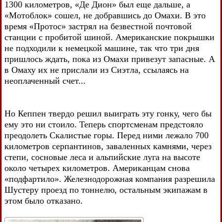
1300 километров, «Де Дион» был еще дальше, а
«Мотоблок» сошел, не добравшись до Омахи. В это
время «Протос» застрял на безвестной почтовой
станции с пробитой шиной. Американские покрышки
не подходили к немецкой машине, так что три дня
пришлось ждать, пока из Омахи привезут запасные. А
в Омаху их не прислали из Сиэтла, ссылаясь на
неоплаченный счет...
Но Кеппен твердо решил выиграть эту гонку, чего бы
ему это ни стоило. Теперь спортсменам предстояло
преодолеть Скалистые горы. Перед ними лежало 700
километров серпантинов, заваленных камнями, через
степи, сосновые леса и альпийские луга на высоте
около четырех километров. Американцам снова
«подфартило». Железнодорожная компания разрешила
Шустеру проезд по тоннелю, остальным экипажам в
этом было отказано.