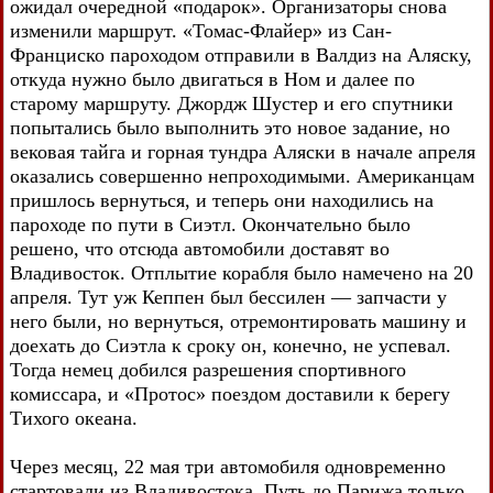
ожидал очередной «подарок». Организаторы снова
изменили маршрут. «Томас-Флайер» из Сан-
Франциско пароходом отправили в Валдиз на Аляску,
откуда нужно было двигаться в Ном и далее по
старому маршруту. Джордж Шустер и его спутники
попытались было выполнить это новое задание, но
вековая тайга и горная тундра Аляски в начале апреля
оказались совершенно непроходимыми. Американцам
пришлось вернуться, и теперь они находились на
пароходе по пути в Сиэтл. Окончательно было
решено, что отсюда автомобили доставят во
Владивосток. Отплытие корабля было намечено на 20
апреля. Тут уж Кеппен был бессилен — запчасти у
него были, но вернуться, отремонтировать машину и
доехать до Сиэтла к сроку он, конечно, не успевал.
Тогда немец добился разрешения спортивного
комиссара, и «Протос» поездом доставили к берегу
Тихого океана.
Через месяц, 22 мая три автомобиля одновременно
стартовали из Владивостока. Путь до Парижа только