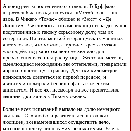
А конкуренты постепенно отставали. В Буффало
«Протос» был позади на сутки. «Мотоблок» — на
двое. В Чикаго «Томас» обошел и «Зюст» с «Де
Дионом». Выяснилось, что американцы гораздо лучше
подготовились к такому серьезному делу, чем их
соперники. На итальянской и французских машинах
«летело» все, что можно, а трех-четырех десятков
«лошадей» под капотом явно не хватало для
преодоления весенней распутицы. Жестокие метели,
сменяющиеся неожиданными оттепелями, превратили
дороги в настоящую трясину. Десятки километров
приходилось двигаться на первой передаче, и
двигатели пожирали бензин с фантастическим
аппетитом. И все же, несмотря на все препятствия,
машины двигались к Тихому океану.
Больше всех испытаний выпало на долю немецкого
экипажа. Словно боги разгневались на жалких
людишек, вознамерившихся осуществить дело,
которое по плечу лишь самим небожителям. Уже на