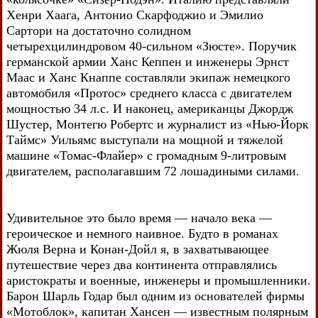
Хенри Хаага, Антонио Скарфоджио и Эмилио
Сартори на достаточно солидном
четырехцилиндровом 40-сильном «Зюсте». Поручик
германской армии Ханс Кеппен и инженеры Эрнст
Маас и Ханс Кнаппе составляли экипаж немецкого
автомобиля «Протос» среднего класса с двигателем
мощностью 34 л.с. И наконец, американцы Джордж
Шустер, Монтегю Робертс и журналист из «Нью-Йорк
Таймс» Уильямс выступали на мощной и тяжелой
машине «Томас-Флайер» с громадным 9-литровым
двигателем, располагавшим 72 лошадиными силами.
Удивительное это было время — начало века —
героическое и немного наивное. Будто в романах
Жюля Верна и Конан-Дойл я, в захватывающее
путешествие через два континента отправлялись
аристократы и военные, инженеры и промышленники.
Барон Шарль Годар был одним из основателей фирмы
«Мотоблок», капитан Хансен — известным полярным