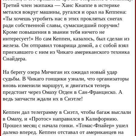
Третий член экипажа — Ханс Кнаппе в истерике
метался вокруг машины, ругался и орал на Кеппена:
«Ты хочешь угробить нас в этих проклятых снегах
ради собственной славы, сумасшедший поручик!
Кроме повышения в звании тебя ничего не
интересует!» Но сам Кеппен, казалось, был сделан из
железа. Он отправил товарища домой, а с собой взял
приехавшего с ним из Чикаго американского техника
Снайдера.
На берегу озера Мичиган их ожидал новый удар
судьбы. В Чикаго гонщики узнали, что организаторы
вновь изменили маршрут, и двигаться теперь
предстоит через Омаху Огден в Сан-Франциско. А
ведь запчасти ждали их в Сиэтле!
Кеппен дал телеграмму в Сиэтл, чтобы багаж выслали
в Омаху, и «Протос» направился в Калифорнию.
Прошел месяц с начала гонки. «Томас-Флайер» ушел
далеко вперед. Кеппен отставал от американцев на