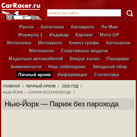
Ралли
Автогонки
Автокросс
Ле-Ман
Формула 1
Индикар
Картинг
Мото GP
Мотогонки
Мотокросс
Кэмел-трофи
Автосалон
Мотосалон
Спортивные модели
Модельки автомобилей
Вокруг колес
Панорама
Знаменитости
Наш собеседник
Звездный сбор
Личный архив
Информация
Статистика
ГЛАВНАЯ
ЛИЧНЫЙ АРХИВ
2026 ГОД
НЬЮ-ЙОРК — ПАРИЖ БЕЗ ПАРОХОДА
Нью-Йорк — Париж без парохода