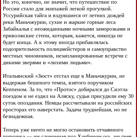
Но это, конечно, не значит, что путешествие по
России стало для экипажей легкой прогулкой.
Уссурийская тайга и вздувшиеся от летних дождей
реки Маньчжурии, сухие и жаркие горные леса
Забайкалья с неожиданными ночными заморозками и
приволжские степи, которым, кажется, никогда не
будет конца. А к этому иногда прибавлялась
подозрительность полицмейстеров и самоуправство
местных чиновников, незапланированные встречи с
дикими зверями и «лихими людьми».
Итальянский «Зюст» отстал еще в Маньчжурии, не
выдержав бешеного темпа, взятого поручиком
Кеппеном. За то, что «Протос» добирался до Сиэтла
поездом и не ездил на Аляску, судьи присудили ему 30
суток опоздания. Немцы рассчитывали на российских
просторах его наверстать. Задача труднейшая, но не
безнадежная.
Теперь уже ничто не могло остановить отчаянного
поручика — ни сломанная под Харбином ось, ни гнев