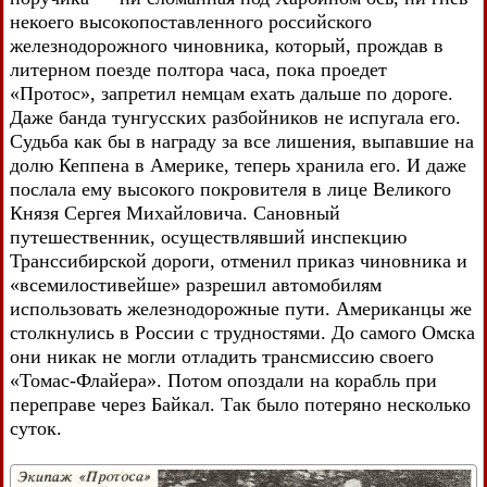
некоего высокопоставленного российского
железнодорожного чиновника, который, прождав в
литерном поезде полтора часа, пока проедет
«Протос», запретил немцам ехать дальше по дороге.
Даже банда тунгусских разбойников не испугала его.
Судьба как бы в награду за все лишения, выпавшие на
долю Кеппена в Америке, теперь хранила его. И даже
послала ему высокого покровителя в лице Великого
Князя Сергея Михайловича. Сановный
путешественник, осуществлявший инспекцию
Транссибирской дороги, отменил приказ чиновника и
«всемилостивейше» разрешил автомобилям
использовать железнодорожные пути. Американцы же
столкнулись в России с трудностями. До самого Омска
они никак не могли отладить трансмиссию своего
«Томас-Флайера». Потом опоздали на корабль при
переправе через Байкал. Так было потеряно несколько
суток.