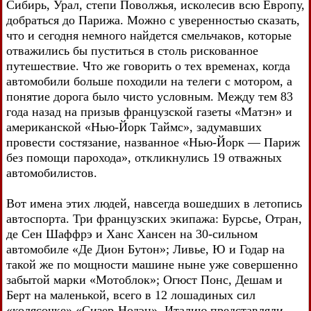
Сибирь, Урал, степи Поволжья, исколесив всю Европу,
добраться до Парижа. Можно с уверенностью сказать,
что и сегодня немного найдется смельчаков, которые
отважились бы пуститься в столь рискованное
путешествие. Что же говорить о тех временах, когда
автомобили больше походили на телеги с мотором, а
понятие дорога было чисто условным. Между тем 83
года назад на призыв французской газеты «Матэн» и
американской «Нью-Йорк Таймс», задумавших
провести состязание, названное «Нью-Йорк — Париж
без помощи парохода», откликнулись 19 отважных
автомобилистов.
Вот имена этих людей, навсегда вошедших в летопись
автоспорта. Три французских экипажа: Бурсье, Отран,
де Сен Шаффрэ и Ханс Хансен на 30-сильном
автомобиле «Де Дион Бутон»; Ливье, Ю и Годар на
такой же по мощности машине ныне уже совершенно
забытой марки «Мотоблок»; Огюст Понс, Дешам и
Берт на маленькой, всего в 12 лошадиных сил
«колясочке» «Сизер-Нодэн». Италию представляли