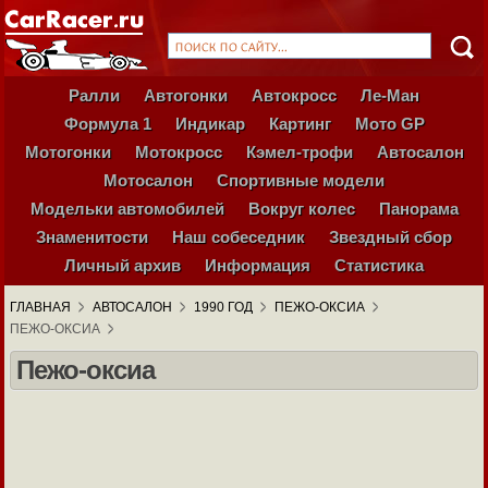
Ралли
Автогонки
Автокросс
Ле-Ман
Формула 1
Индикар
Картинг
Мото GP
Мотогонки
Мотокросс
Кэмел-трофи
Автосалон
Мотосалон
Спортивные модели
Модельки автомобилей
Вокруг колес
Панорама
Знаменитости
Наш собеседник
Звездный сбор
Личный архив
Информация
Статистика
ГЛАВНАЯ
АВТОСАЛОН
1990 ГОД
ПЕЖО-ОКСИА
ПЕЖО-ОКСИА
Пежо-оксиа