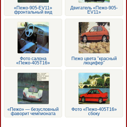
«Пежо-905-EV11»
Двигатель «Пежо-905-
фронтальный вид
EV11»
Фото салона
Пежо цвета "красный
«Пежо-405Т16»
люцифер"
«Пежо» — безусловный
Фото «Пежо-405Т16»
фаворит чемпионата
сбоку