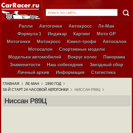
Ралли
Автогонки
Автокросс
Ле-Ман
Формула 1
Индикар
Картинг
Мото GP
Мотогонки
Мотокросс
Кэмел-трофи
Автосалон
Мотосалон
Спортивные модели
Модельки автомобилей
Вокруг колес
Панорама
Знаменитости
Наш собеседник
Звездный сбор
Личный архив
Информация
Статистика
ГЛАВНАЯ
ЛЕ-МАН
1990 ГОД
58-Й СТАРТ 24-ЧАСОВОЙ АВТОГОНКИ
НИССАН Р89Ц
Ниссан Р89Ц