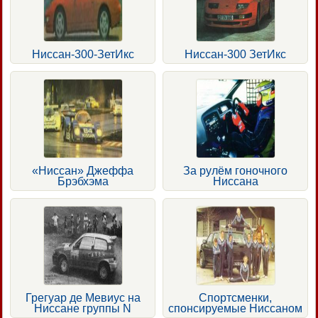
Ниссан-300-ЗетИкс
Ниссан-300 ЗетИкс
«Ниссан» Джеффа
За рулём гоночного
Брэбхэма
Ниссана
Грегуар де Мевиус на
Спортсменки,
Ниссане группы N
спонсируемые Ниссаном