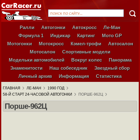
Ралли
Автогонки
Автокросс
Ле-Ман
Формула 1
Индикар
Картинг
Мото GP
Мотогонки
Мотокросс
Кэмел-трофи
Автосалон
Мотосалон
Спортивные модели
Модельки автомобилей
Вокруг колес
Панорама
Знаменитости
Наш собеседник
Звездный сбор
Личный архив
Информация
Статистика
ГЛАВНАЯ
ЛЕ-МАН
1990 ГОД
58-Й СТАРТ 24-ЧАСОВОЙ АВТОГОНКИ
ПОРШЕ-962Ц
Порше-962Ц