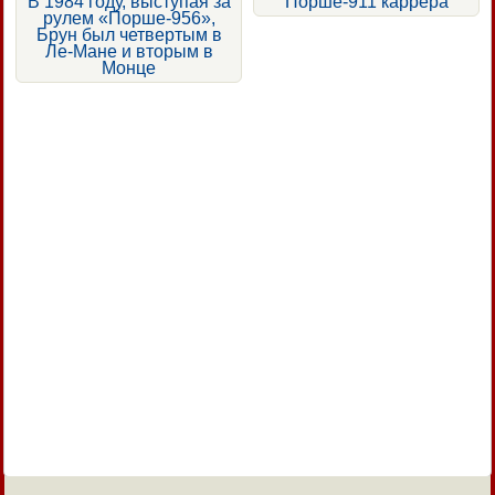
В 1984 году, выступая за
Порше-911 каррера
рулем «Порше-956»,
Брун был четвертым в
Ле-Мане и вторым в
Монце