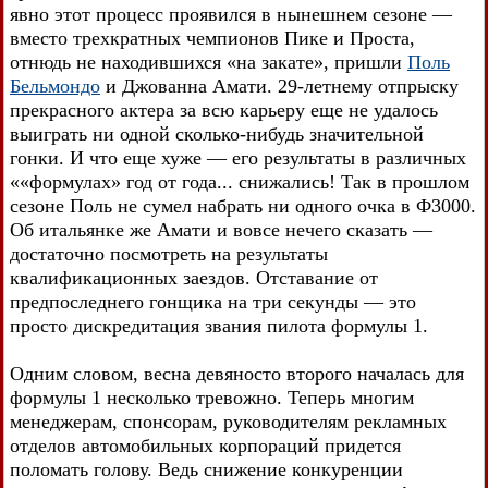
явно этот процесс проявился в нынешнем сезоне —
вместо трехкратных чемпионов Пике и Проста,
отнюдь не находившихся «на закате», пришли
Поль
Бельмондо
и Джованна Амати. 29-летнему отпрыску
прекрасного актера за всю карьеру еще не удалось
выиграть ни одной сколько-нибудь значительной
гонки. И что еще хуже — его результаты в различных
««формулах» год от года... снижались! Так в прошлом
сезоне Поль не сумел набрать ни одного очка в Ф3000.
Об итальянке же Амати и вовсе нечего сказать —
достаточно посмотреть на результаты
квалификационных заездов. Отставание от
предпоследнего гонщика на три секунды — это
просто дискредитация звания пилота формулы 1.
Одним словом, весна девяносто второго началась для
формулы 1 несколько тревожно. Теперь многим
менеджерам, спонсорам, руководителям рекламных
отделов автомобильных корпораций придется
поломать голову. Ведь снижение конкуренции