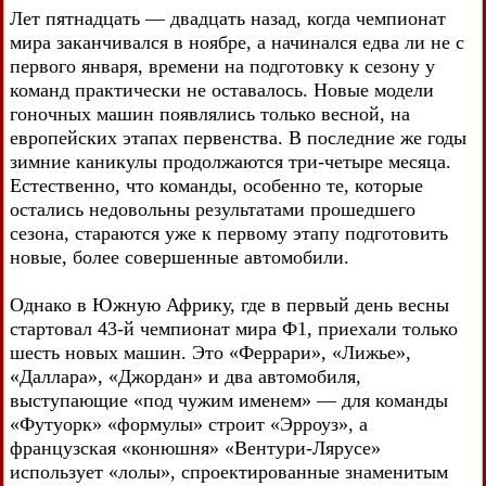
Лет пятнадцать — двадцать назад, когда чемпионат
мира заканчивался в ноябре, а начинался едва ли не с
первого января, времени на подготовку к сезону у
команд практически не оставалось. Новые модели
гоночных машин появлялись только весной, на
европейских этапах первенства. В последние же годы
зимние каникулы продолжаются три-четыре месяца.
Естественно, что команды, особенно те, которые
остались недовольны результатами прошедшего
сезона, стараются уже к первому этапу подготовить
новые, более совершенные автомобили.
Однако в Южную Африку, где в первый день весны
стартовал 43-й чемпионат мира Ф1, приехали только
шесть новых машин. Это «Феррари», «Лижье»,
«Даллара», «Джордан» и два автомобиля,
выступающие «под чужим именем» — для команды
«Футуорк» «формулы» строит «Эрроуз», а
французская «конюшня» «Вентури-Лярусе»
использует «лолы», спроектированные знаменитым