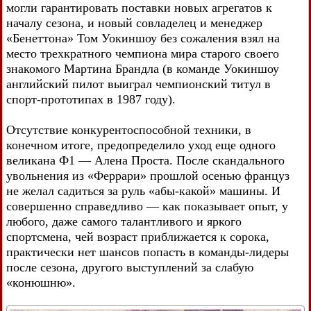
могли гарантировать поставки новых агрегатов к
началу сезона, и новый совладелец и менеджер
«Бенеттона» Том Уокиншоу без сожаления взял на
место трехкратного чемпиона мира старого своего
знакомого Мартина Брандла (в команде Уокиншоу
английский пилот выиграл чемпионский титул в
спорт-прототипах в 1987 году).
Отсутствие конкурентоспособной техники, в
конечном итоге, предопределило уход еще одного
великана Ф1 — Алена Проста. После скандального
увольнения из «Феррари» прошлой осенью француз
не желал садиться за руль «абы-какой» машины. И
совершенно справедливо — как показывает опыт, у
любого, даже самого талантливого и яркого
спортсмена, чей возраст приближается к сорока,
практически нет шансов попасть в команды-лидеры
после сезона, другого выступлений за слабую
«конюшню».