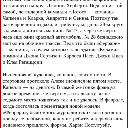
отставшего на круг Джонни Херберта. Ведь он из той
самой, легендарной команды «Лотос» — команды
Чапмена и Кларка, Андретти и Сенны. Поэтому так
разочарованно вздыхали трибуны, когда на 28-м круге
задымил двигатель машины № 27, а через четверть
часа еще один красный автомобиль, № 28 безнадежно
застыл на обочине трассы. Ведь это были «феррари»
— машины, за рулем которых завсегдатаи «Кялами»
помнили Джона Сертиза и Карлоса Пасе, Джеки Икса
и Клея Регаццони.
Нынешняя «Скудерия», конечно, совсем не та. В
стартовом протоколе Алези значился на пятом месте.
Капелли — на девятом. В самой же гонке француз
долгое время шел четвертым, а итальянцу выше
седьмого места подняться так и не удалось. В феврале,
когда состоялась презентация новой модели
«Феррари», было много журналистских восторгов по
поводу ее необычной, как у истребителя-перехватчика
недавнего прошлого, формы. Харви Постлтуэйт,