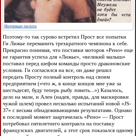
Интервью пилота
Поэтому-то так сурово встретил Прост все попытки
Ги Лижье переманить трехкратного чемпиона к себе.
Прекрасно понимая, что поставки моторов «Рено» еще
не гарантия успеха для «Лижье», «великий малыш»
поставил перед шефом команды просто драконовские
условия. Ги согласился на все, он даже решил
передать Просту полный контроль над своим
предприятием («что ж, в конце концов мне уже за
шестьдесят, буду теперь рыбу ловить...») Казалось,
дело на мази, и Ален (надев, правда, для маскировки
чужой шлем) провел несколько испытаний новой «JS-
37» с весьма обнадеживающими результатами. Однако
в последний момент заартачилась «Рено» — Прост
потребовал пятилетнего контракта на поставку
французских двигателей, а этот срок показался одному