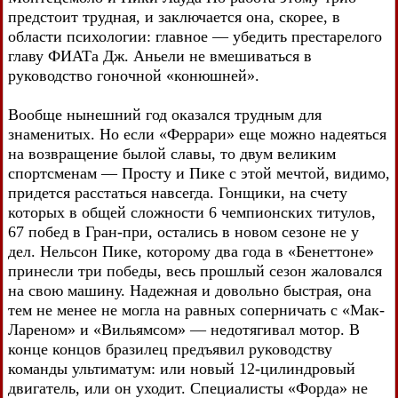
предстоит трудная, и заключается она, скорее, в
области психологии: главное — убедить престарелого
главу ФИАТа Дж. Аньели не вмешиваться в
руководство гоночной «конюшней».
Вообще нынешний год оказался трудным для
знаменитых. Но если «Феррари» еще можно надеяться
на возвращение былой славы, то двум великим
спортсменам — Просту и Пике с этой мечтой, видимо,
придется расстаться навсегда. Гонщики, на счету
которых в общей сложности 6 чемпионских титулов,
67 побед в Гран-при, остались в новом сезоне не у
дел. Нельсон Пике, которому два года в «Бенеттоне»
принесли три победы, весь прошлый сезон жаловался
на свою машину. Надежная и довольно быстрая, она
тем не менее не могла на равных соперничать с «Мак-
Лареном» и «Вильямсом» — недотягивал мотор. В
конце концов бразилец предъявил руководству
команды ультиматум: или новый 12-цилиндровый
двигатель, или он уходит. Специалисты «Форда» не