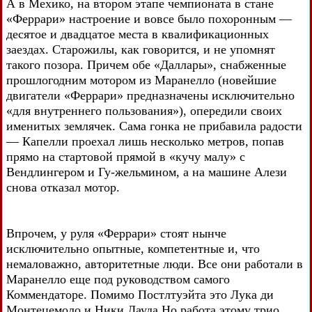
А в Мехико, на втором этапе чемпионата в стане
«Феррари» настроение и вовсе было похоронным —
десятое и двадцатое места в квалификационных
заездах. Старожилы, как говорится, и не упомнят
такого позора. Причем обе «Даллары», снабженные
прошлогодним мотором из Маранелло (новейшие
двигатели «Феррари» предназначены исключительно
«для внутреннего пользования»), опередили своих
именитых землячек. Сама гонка не прибавила радости
— Капелли проехал лишь несколько метров, попав
прямо на стартовой прямой в «кучу малу» с
Вендлингером и Гу-жельмином, а на машине Алези
снова отказал мотор.
Впрочем, у руля «Феррари» стоят нынче
исключительно опытные, компетентные и, что
немаловажно, авторитетные люди. Все они работали в
Маранелло еще под руководством самого
Коммендаторе. Помимо Постлтуэйта это Лука ди
Монтецемоло и Ники Лауда Но работа этому трио