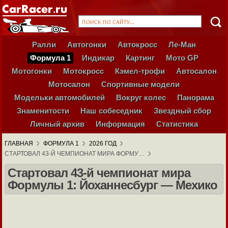
Ралли
Автогонки
Автокросс
Ле-Ман
Формула 1
Индикар
Картинг
Мото GP
Мотогонки
Мотокросс
Кэмел-трофи
Автосалон
Мотосалон
Спортивные модели
Модельки автомобилей
Вокруг колес
Панорама
Знаменитости
Наш собеседник
Звездный сбор
Личный архив
Информация
Статистика
ГЛАВНАЯ
ФОРМУЛА 1
2026 ГОД
СТАРТОВАЛ 43-Й ЧЕМПИОНАТ МИРА ФОРМУ…
Стартовал 43-й чемпионат мира
Формулы 1: Йоханнесбург — Мехико