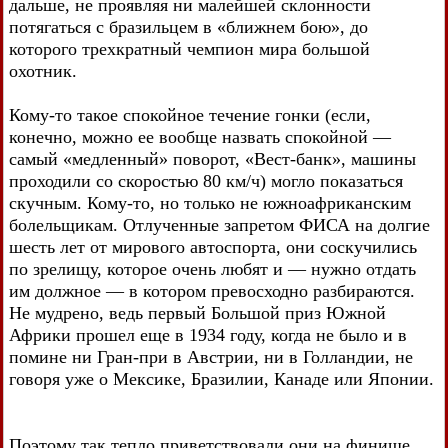
дальше, не проявляя ни малейшей склонности
потягаться с бразильцем в «ближнем бою», до
которого трехкратный чемпион мира большой
охотник.
Кому-то такое спокойное течение гонки (если,
конечно, можно ее вообще назвать спокойной —
самый «медленный» поворот, «Вест-банк», машины
проходили со скоростью 80 км/ч) могло показаться
скучным. Кому-то, но только не южноафриканским
болельщикам. Отлученные запретом ФИСА на долгие
шесть лет от мирового автоспорта, они соскучились
по зрелищу, которое очень любят и — нужно отдать
им должное — в котором превосходно разбираются.
Не мудрено, ведь первый Большой приз Южной
Африки прошел еще в 1934 году, когда не было и в
помине ни Гран-при в Австрии, ни в Голландии, не
говоря уже о Мексике, Бразилии, Канаде или Японии.
Поэтому так тепло приветствовали они на финише