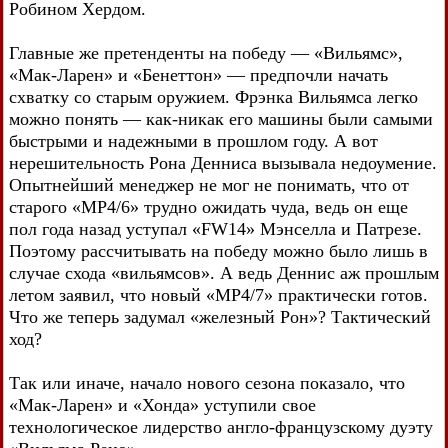
Робином Хердом.
Главные же претенденты на победу — «Вильямс»,
«Мак-Ларен» и «Бенеттон» — предпочли начать
схватку со старым оружием. Фрэнка Вильямса легко
можно понять — как-никак его машины были самыми
быстрыми и надежными в прошлом году. А вот
нерешительность Рона Денниса вызывала недоумение.
Опытнейший менеджер не мог не понимать, что от
старого «МР4/6» трудно ожидать чуда, ведь он еще
пол года назад уступал «FW14» Мэнселла и Патрезе.
Поэтому рассчитывать на победу можно было лишь в
случае схода «вильямсов». А ведь Деннис аж прошлым
летом заявил, что новый «МР4/7» практически готов.
Что же теперь задумал «железный Рон»? Тактический
ход?
Так или иначе, начало нового сезона показало, что
«Мак-Ларен» и «Хонда» уступили свое
технологическое лидерство англо-французскому дуэту