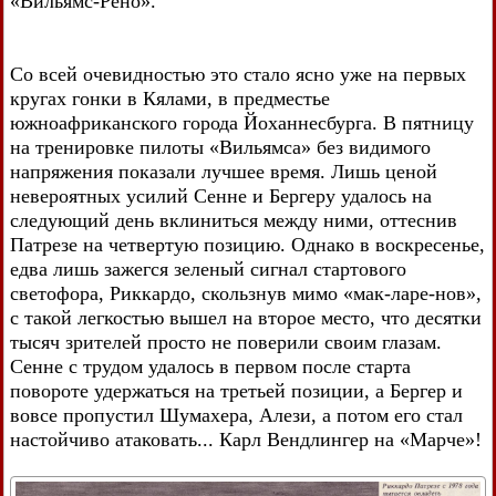
«Вильямс-Рено».
Со всей очевидностью это стало ясно уже на первых
кругах гонки в Кялами, в предместье
южноафриканского города Йоханнесбурга. В пятницу
на тренировке пилоты «Вильямса» без видимого
напряжения показали лучшее время. Лишь ценой
невероятных усилий Сенне и Бергеру удалось на
следующий день вклиниться между ними, оттеснив
Патрезе на четвертую позицию. Однако в воскресенье,
едва лишь зажегся зеленый сигнал стартового
светофора, Риккардо, скользнув мимо «мак-ларе-нов»,
с такой легкостью вышел на второе место, что десятки
тысяч зрителей просто не поверили своим глазам.
Сенне с трудом удалось в первом после старта
повороте удержаться на третьей позиции, а Бергер и
вовсе пропустил Шумахера, Алези, а потом его стал
настойчиво атаковать... Карл Вендлингер на «Марче»!