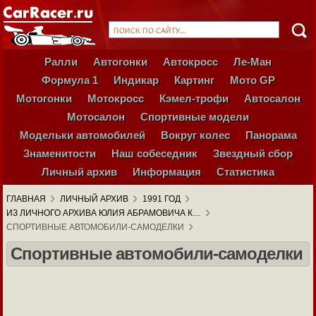
Ралли
Автогонки
Автокросс
Ле-Ман
Формула 1
Индикар
Картинг
Мото GP
Мотогонки
Мотокросс
Кэмел-трофи
Автосалон
Мотосалон
Спортивные модели
Модельки автомобилей
Вокруг колес
Панорама
Знаменитости
Наш собеседник
Звездный сбор
Личный архив
Информация
Статистика
ГЛАВНАЯ
ЛИЧНЫЙ АРХИВ
1991 ГОД
ИЗ ЛИЧНОГО АРХИВА ЮЛИЯ АБРАМОВИЧА К…
СПОРТИВНЫЕ АВТОМОБИЛИ-САМОДЕЛКИ
Спортивные автомобили-самоделки