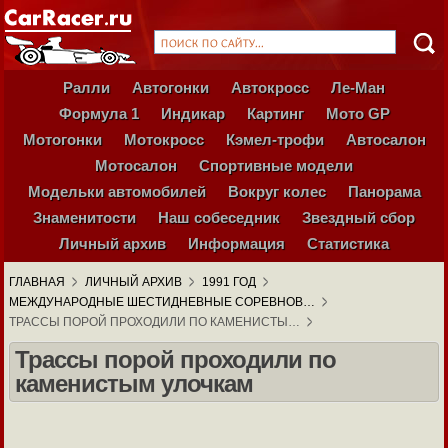
Ралли
Автогонки
Автокросс
Ле-Ман
Формула 1
Индикар
Картинг
Мото GP
Мотогонки
Мотокросс
Кэмел-трофи
Автосалон
Мотосалон
Спортивные модели
Модельки автомобилей
Вокруг колес
Панорама
Знаменитости
Наш собеседник
Звездный сбор
Личный архив
Информация
Статистика
ГЛАВНАЯ
ЛИЧНЫЙ АРХИВ
1991 ГОД
МЕЖДУНАРОДНЫЕ ШЕСТИДНЕВНЫЕ СОРЕВНОВ…
ТРАССЫ ПОРОЙ ПРОХОДИЛИ ПО КАМЕНИСТЫ…
Трассы порой проходили по
каменистым улочкам