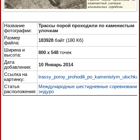
Название
Трассы порой проходили по каменистым
фотографии:
улочкам
Размер
183928
байт (180 Кб)
файла:
Ширина и
800 x 548
точек
высота:
Дата
10 Январь 2014
добавления:
Ссылка на
trassy_poroy_prohodili_po_kamenistym_ulochka
картинку:
Статья
Международные шестидневные соревнования
расположения:
эндуро